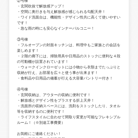
②号棟
・玄関吹抜で解放感アップ！
・空間に奥行きを与え解放感が感じられる勾配天井！
・ワイド洗面台は、機能性・デザイン性共に高くて使いやすい
です！
・急な雨の時にも安心なインナーバルコニー！
③号棟
・フルオープンの対面キッチンは、料理中もご家族との会話を
楽しめます！
・２階の廊下には、掃除用具や日用品のストックに便利な４段
の可動棚が設置されています！
・ウォークインクローゼットには小物から衣類までたっぷりと
収納が行え、お部屋を広々と使う事が出来ます！
・食料品や日用品の備蓄が行える大容量パントリー付き！
④号棟
・玄関収納は、アウターの収納に便利です！
・解放感とデザイン性をプラスする折上天井！
・洗面所の収納スペースには、洗剤をストックしたり、タオル
等を収納するのに便利です！
・ライフスタイルに合わせて間取り変更が可能なフレキシブル
ルーム！（※別途工事費要）
お気軽にご連絡ください！