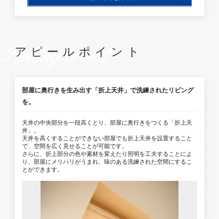
1号棟
2号棟
SwllingPoint
アピールポイント
部屋に奥行きを生み出す「折上天井」で洗練されたリビング
を。
天井の中央部分を一段高くとり、部屋に奥行きをつくる「折上天
井」。
天井を高くすることができない部屋でも折上天井を設置すること
で、空間を広く見せることが可能です。
さらに、折上部分の色や素材を変えたり照明を工夫することによ
り、部屋にメリハリがうまれ、味のある洗練された空間にするこ
とができます。