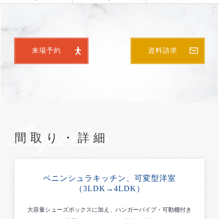
来場予約
資料請求
Properties
間取り・詳細
ペニンシュラキッチン、可変型洋室
（3LDK→4LDK）
大容量シューズボックスに加え、ハンガーパイプ・可動棚付き