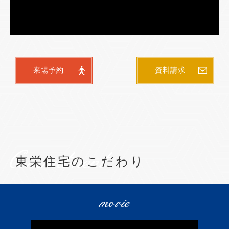
来場予約
資料請求
Commitment
東栄住宅のこだわり
movie