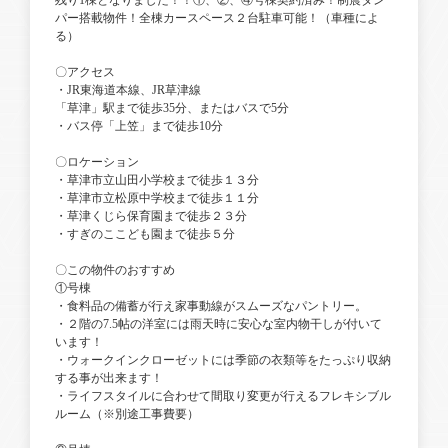
残り1棟となりました！！①、②、④号棟契約済み！制震ダン
パー搭載物件！全棟カースペース２台駐車可能！（車種によ
る）
〇アクセス
・JR東海道本線、JR草津線
「草津」駅まで徒歩35分、またはバスで5分
・バス停「上笠」まで徒歩10分
〇ロケーション
・草津市立山田小学校まで徒歩１３分
・草津市立松原中学校まで徒歩１１分
・草津くじら保育園まで徒歩２３分
・すぎのここども園まで徒歩５分
〇この物件のおすすめ
①号棟
・食料品の備蓄が行え家事動線がスムーズなパントリー。
・２階の7.5帖の洋室には雨天時に安心な室内物干しが付いて
います！
・ウォークインクローゼットには季節の衣類等をたっぷり収納
する事が出来ます！
・ライフスタイルに合わせて間取り変更が行えるフレキシブル
ルーム（※別途工事費要）