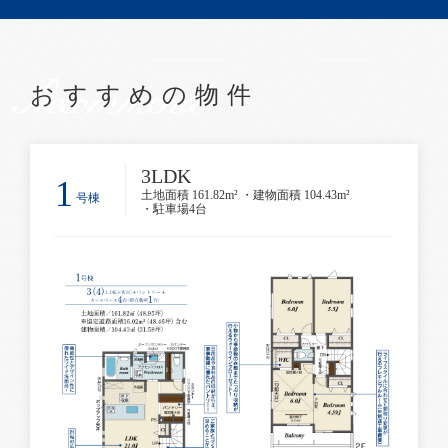
Recommend
おすすめの物件
3LDK
1
土地面積 161.82m² ・建物面積 104.43m²
号棟
・駐車場4台