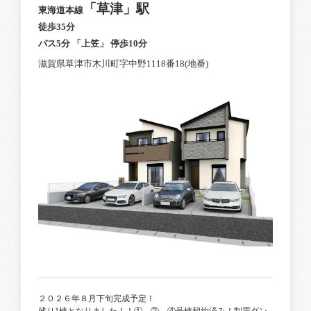
「草津」駅
東海道本線
徒歩35分
バス5分 「上笠」 停歩10分
滋賀県草津市木川町字中野1118番18(地番)
２０２６年８月下旬完成予定！