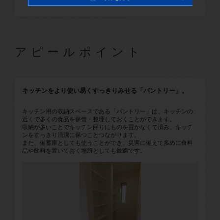
1号棟
2号棟
SwllingPoint
アピールポイント
キッチンをより使い易くすっきりみせる「パントリー」。
キッチン用の収納スペースである「パントリー」は、キッチンの
近くで多くの食品を保管・整理しておくことができます。
収納が多いことでキッチン回りにものを置かなくて済み、キッチ
ンをすっきり清潔に保つことつながります。
また、備蓄庫としても使うことができ、災害に備えて多めに食料
品や飲料を置いておく場所としても最適です。