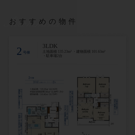
Recommend
おすすめの物件
3LDK
2
土地面積 135.23m² ・建物面積 101.63m²
号棟
・駐車場2台