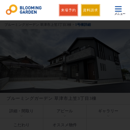
来場予約
資料請求
メニュー
ブルーミングガーデン 草津市上笠3丁目3棟
>
1号棟詳細
ブルーミングガーデン 草津市上笠3丁目3棟
詳細・間取り
アピール
ギャラリー
こだわり
オススメ物件