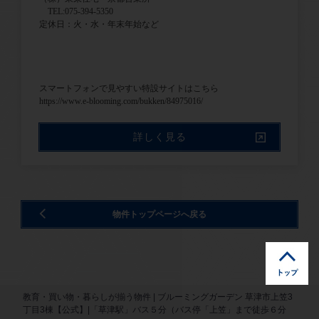
TEL:075-394-5350
定休日：火・水・年末年始など
スマートフォンで見やすい特設サイトはこちら
https://www.e-blooming.com/bukken/84975016/
詳しく見る
物件トップページへ戻る
教育・買い物・暮らしが揃う物件 | ブルーミングガーデン 草津市上笠3
丁目3棟【公式】|「草津駅」バス５分（バス停「上笠」まで徒歩６分