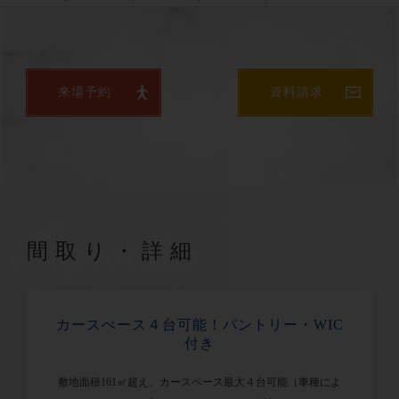
来場予約
資料請求
Properties
間取り・詳細
カースぺース４台可能！パントリー・WIC
付き
敷地面積161㎡超え、カースペース最大４台可能（車種によ