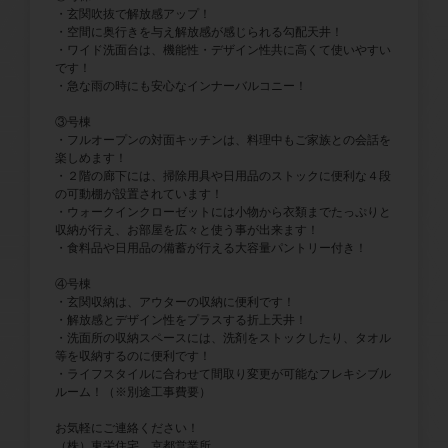
・玄関吹抜で解放感アップ！
・空間に奥行きを与え解放感が感じられる勾配天井！
・ワイド洗面台は、機能性・デザイン性共に高くて使いやすい
です！
・急な雨の時にも安心なインナーバルコニー！
③号棟
・フルオープンの対面キッチンは、料理中もご家族との会話を
楽しめます！
・２階の廊下には、掃除用具や日用品のストックに便利な４段
の可動棚が設置されています！
・ウォークインクローゼットには小物から衣類までたっぷりと
収納が行え、お部屋を広々と使う事が出来ます！
・食料品や日用品の備蓄が行える大容量パントリー付き！
④号棟
・玄関収納は、アウターの収納に便利です！
・解放感とデザイン性をプラスする折上天井！
・洗面所の収納スペースには、洗剤をストックしたり、タオル
等を収納するのに便利です！
・ライフスタイルに合わせて間取り変更が可能なフレキシブル
ルーム！（※別途工事費要）
お気軽にご連絡ください！
（株）東栄住宅 京都営業所