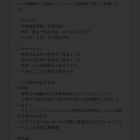
パー搭載物件！全棟カースペース２台駐車可能！（車種によ
る）
〇アクセス
・JR東海道本線、JR草津線
「草津」駅まで徒歩35分、またはバスで5分
・バス停「上笠」まで徒歩10分
〇ロケーション
・草津市立山田小学校まで徒歩１３分
・草津市立松原中学校まで徒歩１１分
・草津くじら保育園まで徒歩２３分
・すぎのここども園まで徒歩５分
〇この物件のおすすめ
①号棟
・食料品の備蓄が行え家事動線がスムーズなパントリー。
・２階の7.5帖の洋室には雨天時に安心な室内物干しが付いて
います！
・ウォークインクローゼットには季節の衣類等をたっぷり収納
する事が出来ます！
・ライフスタイルに合わせて間取り変更が行えるフレキシブル
ルーム（※別途工事費要）
②号棟