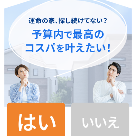
来場予約
資料請求
Commitment
東栄住宅のこだわり
movie