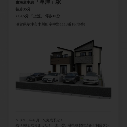
「草津」駅
東海道本線
徒歩35分
バス5分 「上笠」 停歩10分
滋賀県草津市木川町字中野1118番18(地番)
２０２６年８月下旬完成予定！
残り1棟となりました！！①、②、④号棟契約済み！制震ダン