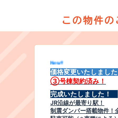
New!!
価格変更いたしました
③
号棟契約済み！
完成いたしました！
​JR沿線が最寄り駅！
制震ダンパー搭載物件！