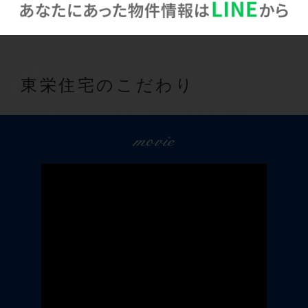
Commitment
東栄住宅のこだわり
movie