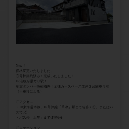
New!!
価格変更いたしました。
③号棟契約済み！完成いたしました！
JR沿線が最寄り駅！
制震ダンパー搭載物件！全棟カースペース並列２台駐車可能
（※車種による）
〇アクセス
・JR東海道本線、JR草津線「草津」駅まで徒歩30分、またはバ
スで5分
・バス停「上笠」まで徒歩6分
〇ロケーション