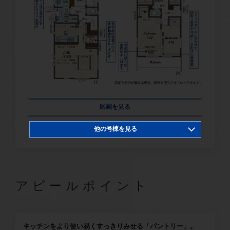
区画を見る
他の号棟を見る
3号棟
SwllingPoint
アピールポイント
キッチンをより使い易くすっきりみせる「パントリー」。