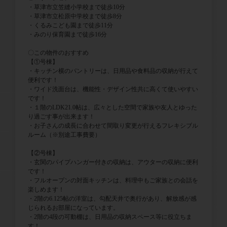
・草津市立笠縫小学校まで徒歩10分
・草津市立松原中学校まで徒歩8分
・くるみこども園まで徒歩11分
・みのり保育園まで徒歩16分
〇この物件のおすすめ
【①号棟】
・キッチン横のパントリーは、日用品や食料品の収納が行えて
便利です！
・ワイド洗面台は、機能性・デザイン性共に高くて使いやすい
です！
・１階のLDK21.0帖は、広々とした空間で家族や友人とゆった
り過ごす事が出来ます！
・お子さんの成長に合わせて間取り変更が行えるフレキシブル
ルーム（※別途工事費要）
【②号棟】
・玄関のパイプハンガー付きの収納は、アウターの収納に便利
です！
・フルオープンの対面キッチンは、料理中もご家族との会話を
楽しめます！
・2階の6.125帖の洋室は、勾配天井で奥行があり、解放感が感
じられるお部屋になっています。
・2階の4段の可動棚は、日用品の収納スペース等に役立ちま
す！