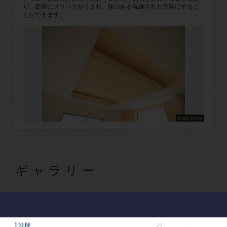
り、部屋にメリハリがうまれ、味のある洗練された空間にするこ
とができます。
Image photo
Gallery
ギャラリー