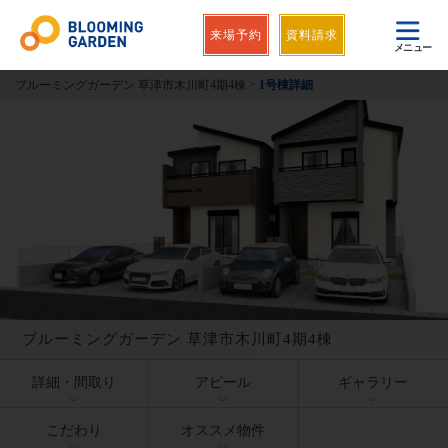
来場予約
資料請求
メニュー
ブルーミングガーデン 草津市木川町4期4棟
>
1号棟詳細
ブルーミングガーデン 草津市木川町4期4棟
詳細・間取り
アピール
ギャラリー
こだわり
オススメ物件