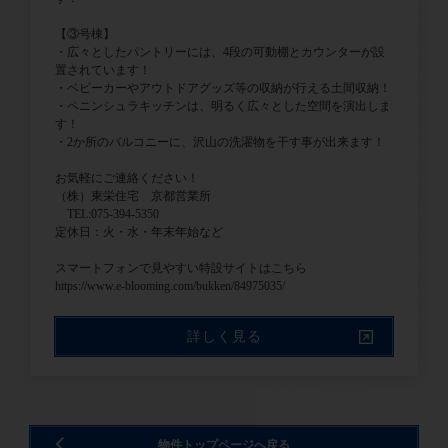
【③号棟】
・広々としたパントリーには、4段の可動棚とカウンターが設
置されています！
・ベビーカーやアウトドアグッズ等の収納が行える土間収納！
・ペニンシュラキッチンは、明るく広々とした空間を演出しま
す！
・2か所のバルコニーに、沢山の洗濯物を干す事が出来ます！
お気軽にご連絡ください！
（株）東栄住宅 京都営業所
TEL:075-394-5350
定休日：火・水・年末年始など
スマートフォンで見やすい特設サイトはこちら
https://www.e-blooming.com/bukken/84975035/
詳しく見る
物件トップページへ戻る