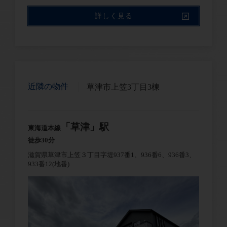
詳しく見る
近隣の物件
草津市上笠3丁目3棟
「草津」駅
東海道本線
徒歩30分
滋賀県草津市上笠３丁目字堤937番1、936番6、936番3、
933番12(地番)