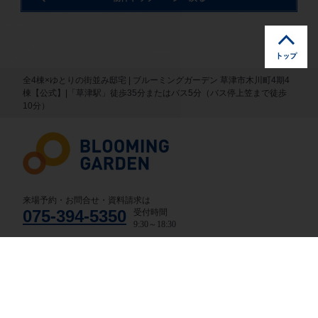
全4棟×ゆとりの街並み邸宅 | ブルーミングガーデン 草津市木川町4期4
棟【公式】|「草津駅」徒歩35分またはバス5分（バス停上笠まで徒歩
10分）
来場予約・お問合せ・資料請求は
075-394-5350
受付時間
9:30～18:30
●京都営業所
定休日：毎週火・水、年末年始等
｜
営業所ページ
取り扱い物件一覧
来場予約
資料請求