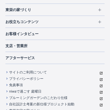
エリアから探す
東栄の家づくり
北海道・東北
長期優良住宅
お役立ちコンテンツ
北海道
宮城県
福島県
住宅性能評価書
関東
ご契約までの道のり
お客様インタビュー
茨城県
栃木県
群馬県
埼玉県
ブルーミングガーデンは地震につよい<地盤編>
現地見学ガイド
千葉県
東京都
神奈川県
支店・営業所
ブルーミングガーデンは地震につよい<建物編>
住宅にまつわるコラム
中部
室内空間を快適に保つ断熱性能
アフターサービス
ご紹介制度のご案内
山梨県
静岡県
愛知県
コストパフォーマンスに自信
関西
よくあるご質問
サイトのご利用について
充実のアフターサポート
滋賀県
京都府
大阪府
兵庫県
東栄INDEX（用語集）
プライバシーポリシー
奈良県
第三者評価によるお墨付き
免責事項
中国・四国
niwaで過ごす 庭曜日
家づくりのプロにも選ばれるブルーミングガーデン
岡山県
広島県
ブルーミングガーデンのこだわり仕様
住んでみるとじわじわ伝わる暮らしやすさへのこだわり
自社設計士考案の新仕様プロジェクト始動
九州・沖縄