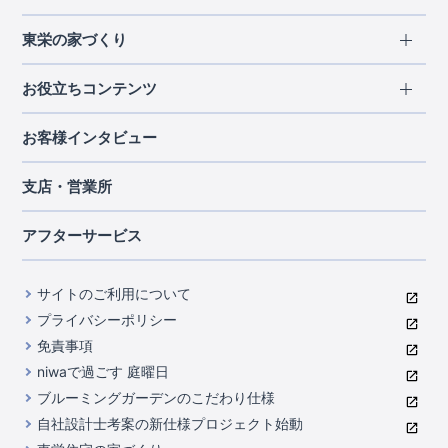
エリアから探す
東栄の家づくり
北海道・東北
長期優良住宅
お役立ちコンテンツ
北海道
宮城県
福島県
住宅性能評価書
関東
ご契約までの道のり
お客様インタビュー
茨城県
栃木県
群馬県
埼玉県
ブルーミングガーデンは地震につよい<地盤編>
現地見学ガイド
千葉県
東京都
神奈川県
支店・営業所
ブルーミングガーデンは地震につよい<建物編>
住宅にまつわるコラム
中部
室内空間を快適に保つ断熱性能
アフターサービス
ご紹介制度のご案内
山梨県
静岡県
愛知県
コストパフォーマンスに自信
関西
よくあるご質問
サイトのご利用について
充実のアフターサポート
滋賀県
京都府
大阪府
兵庫県
東栄INDEX（用語集）
プライバシーポリシー
奈良県
第三者評価によるお墨付き
免責事項
中国・四国
niwaで過ごす 庭曜日
家づくりのプロにも選ばれるブルーミングガーデン
岡山県
広島県
ブルーミングガーデンのこだわり仕様
住んでみるとじわじわ伝わる暮らしやすさへのこだわり
自社設計士考案の新仕様プロジェクト始動
九州・沖縄