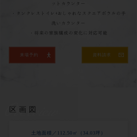
ットカウンター
・タンクレストイレ+おしゃれなスクエアボウルの手
洗いカウンター
・将来の家族構成の変化に対応可能
来場予約
資料請求
Overview
区画図
土地面積／112.50㎡（34.03坪）