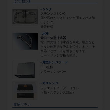
その他仕様
- シンク
ステンレスシンク
傷や汚れがつきにくい全面エンボス加
工シンク。
静音仕様
- 水栓
蛇口一体型浄水器
蛇口の先端に浄水器を内蔵。場所をと
らない画期的な浄水器です。また、浄
水器ごとホースを引き出せます。
カートリッジ交換も簡単。
- 薄型レンジフード
LED仕様
カラー：シルバー
- ガスレンジ
ラジエントヒーター（2口）
（鉄・ステンレス対応）
収納プラン