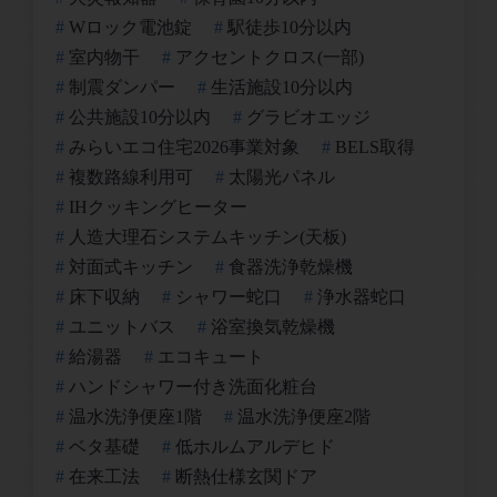
Wロック電池錠
駅徒歩10分以内
室内物干
アクセントクロス(一部)
制震ダンパー
生活施設10分以内
公共施設10分以内
グラビオエッジ
みらいエコ住宅2026事業対象
BELS取得
複数路線利用可
太陽光パネル
IHクッキングヒーター
人造大理石システムキッチン(天板)
対面式キッチン
食器洗浄乾燥機
床下収納
シャワー蛇口
浄水器蛇口
ユニットバス
浴室換気乾燥機
給湯器
エコキュート
ハンドシャワー付き洗面化粧台
温水洗浄便座1階
温水洗浄便座2階
ベタ基礎
低ホルムアルデヒド
在来工法
断熱仕様玄関ドア