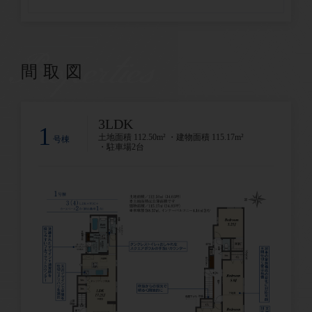
Properties
間取図
3LDK
1
土地面積 112.50m² ・建物面積 115.17m²
号棟
・駐車場2台