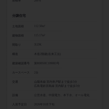
容積率
200％
分譲住宅
112.50m²
土地面積
115.17m²
建物面積
3LDK
間取り
構造
木造2階建(在来工法)
建築確認番号
第R08SHC109083号
カースペース
2台
交通
山陽本線 宮内串戸駅まで徒歩5分
広島電鉄宮島線 宮内駅まで徒歩5分
設備
公営水道、中国電力、本下水、オール電化
入居予定日
2026年10月下旬