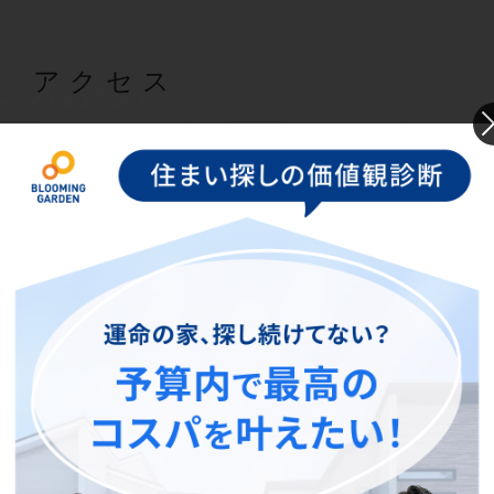
Access
アクセス
駅徒歩5分！
JR山陽本線
「宮内串戸駅」
徒歩5分