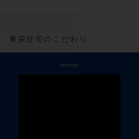
Commitment
東栄住宅のこだわり
movie