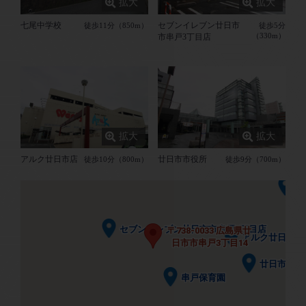
七尾中学校
セブンイレブン廿日市
徒歩11分（850m）
徒歩5分
（330m）
市串戸3丁目店
七尾中学校
七尾中学校
アルク廿日市店
廿日市市役所
徒歩10分（800m）
徒歩9分（700m）
廿
廿
セブンイレブン廿日市市串戸3丁目店
セブンイレブン廿日市市串戸3丁目店
〒738-0033 広島県廿
〒738-0033 広島県廿
アルク廿日市店
アルク廿日市店
日市市串戸3丁目14
日市市串戸3丁目14
廿日市市役
廿日市市役
串戸保育園
串戸保育園