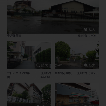
串戸保育園
徒歩5分（400m）
廿日市マリア幼稚
金剛地小学校
徒歩15分
徒歩12分（900m）
（1200m）
園