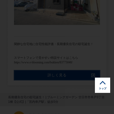
閑静な住宅地に住宅性能評価・長期優良住宅の邸宅誕生！
スマートフォンで見やすい特設サイトはこちら
https://www.e-blooming.com/bukken/83775040/
詳しく見る
長期優良住宅の邸宅誕生！ | ブルーミングガーデン 廿日市市串戸3丁目
1棟【公式】|「宮内串戸駅」徒歩5分