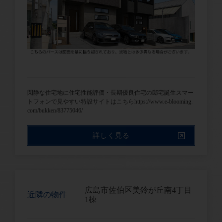
閑静な住宅地に住宅性能評価・長期優良住宅の邸宅誕生スマー
トフォンで見やすい特設サイトはこちらhttps://www.e-blooming.
com/bukken/83775046/
詳しく見る
広島市佐伯区美鈴が丘南4丁目
近隣の物件
1棟