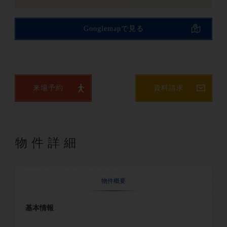
金剛地小学校
金剛地小学校
Googlemapで見る
来場予約
資料請求
Information
物件詳細
物件概要
基本情報