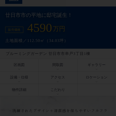
廿日市市の平地に邸宅誕生！
4590
万円
販売価格
土地面積／112.50㎡（34.03坪）
ブルーミングガーデン 廿日市市串戸3丁目1棟
区画図
間取図
ギャラリー
設備・仕様
アクセス
ロケーション
物件詳細
こだわり
・洗練されたデザイン＋清潔感を保ちやすいフルフラ