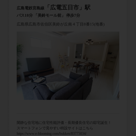
「広電五日市」駅
広島電鉄宮島線
バス18分 「美鈴モール前」 停歩7分
広島県広島市佐伯区美鈴が丘南４丁目8番15(地番)
閑静な住宅地に住宅性能評価・長期優良住宅の邸宅誕生！
スマートフォンで見やすい特設サイトはこちら
https://www.e-blooming.com/bukken/83775034/