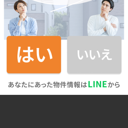
Googlemapで見る
広島電鉄宮島線
「宮内駅」
徒歩5分