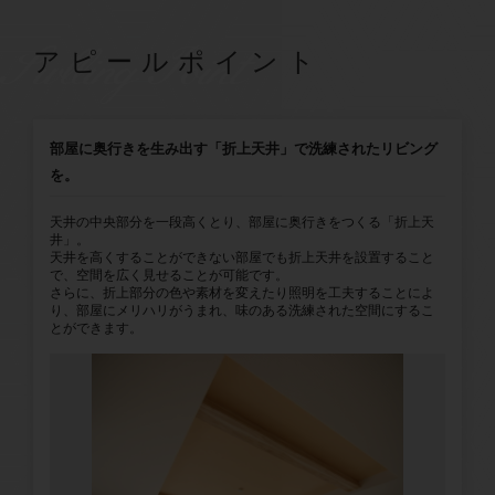
SwllingPoint
アピールポイント
部屋に奥行きを生み出す「折上天井」で洗練されたリビング
を。
天井の中央部分を一段高くとり、部屋に奥行きをつくる「折上天
井」。
天井を高くすることができない部屋でも折上天井を設置すること
で、空間を広く見せることが可能です。
さらに、折上部分の色や素材を変えたり照明を工夫することによ
り、部屋にメリハリがうまれ、味のある洗練された空間にするこ
とができます。