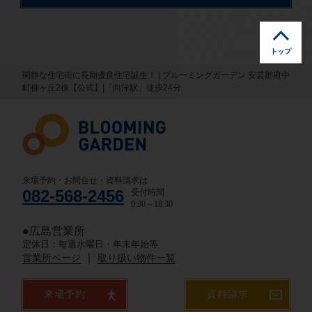
閑静な住宅街に長期優良住宅誕生！ | ブルーミングガーデン 安芸郡府中
町柳ヶ丘2棟【公式】|「向洋駅」徒歩24分
来場予約・お問合せ・資料請求は
082-568-2456
受付時間
9:30～18:30
●広島営業所
定休日：毎週水曜日・年末年始等
｜
営業所ページ
取り扱い物件一覧
来場予約
資料請求