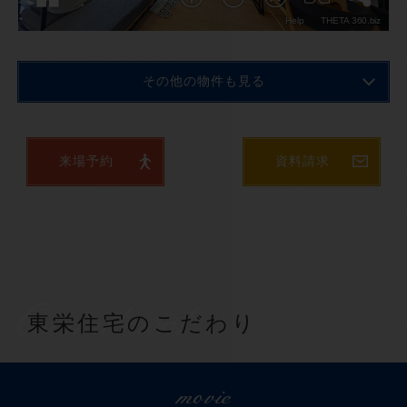
その他の物件も見る
来場予約
資料請求
Commitment
東栄住宅のこだわり
movie