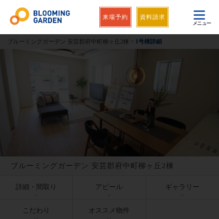
来場予約
資料請求
メニュー
ブルーミングガーデン 安芸郡府中町柳ヶ丘2棟
>
1号棟詳細
ブルーミングガーデン 安芸郡府中町柳ヶ丘2棟
詳細・間取り
アピール
ギャラリー
こだわり
オススメ物件