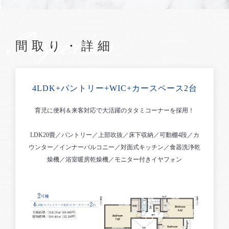
Properties
間取り・詳細
4LDK+パントリー+WIC+カースペース2台
育児に便利＆来客対応で大活躍のタタミコーナーを採用！
LDK20畳／パントリー／上部吹抜／床下収納／可動棚4段／カ
ウンター／インナーバルコニー／対面式キッチン／食器洗浄乾
燥機／浴室暖房乾燥機／モニター付きイヤフォン