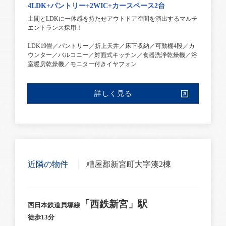
4LDK+パントリー+2WIC+カースペース2台
土間とLDKに一体感を持たせアウトドア空間を演出するマルチ
エントランス採用！
LDK19畳／パントリー／折上天井／床下収納／可動棚4段／カ
ウンター／バルコニー／対面式キッチン／食器洗浄乾燥機／浴
室暖房乾燥機／モニター付きイヤフォン
詳しく見る
近隣の物件
糟屋郡新宮町大字湊2棟
「西鉄新宮」駅
西日本鉄道貝塚線
徒歩13分