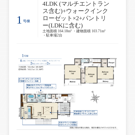
4LDK (マルチエントラン
ス含む)+ウォークインク
1
ローゼット×2+パントリ
号棟
ー(LDKに含む)
土地面積 164.18m² ・建物面積 103.71m²
・駐車場2台