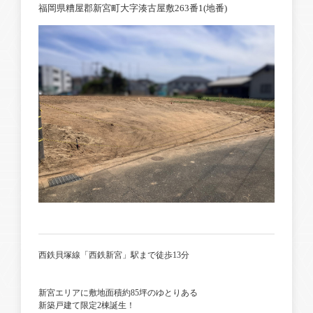
福岡県糟屋郡新宮町大字湊古屋敷263番1(地番)
西鉄貝塚線「西鉄新宮」駅まで徒歩13分
新宮エリアに敷地面積約85坪のゆとりある
新築戸建て限定2棟誕生！