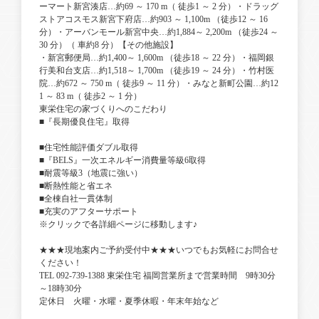
ーマート新宮湊店…約69 ～ 170 m（ 徒歩1 ～ 2 分）・ドラッグ
ストアコスモス新宮下府店…約903 ～ 1,100m （徒歩12 ～ 16
分）・アーバンモール新宮中央…約1,884～ 2,200m （徒歩24 ～
30 分）（ 車約8 分）【その他施設】
・新宮郵便局…約1,400～ 1,600m （徒歩18 ～ 22 分）・福岡銀
行美和台支店…約1,518～ 1,700m （徒歩19 ～ 24 分）・竹村医
院…約672 ～ 750 m（ 徒歩9 ～ 11 分）・みなと新町公園…約12
1 ～ 83 m（ 徒歩2 ～ 1 分）
東栄住宅の家づくりへのこだわり
■『長期優良住宅』取得
■住宅性能評価ダブル取得
■『BELS』一次エネルギー消費量等級6取得
■耐震等級3（地震に強い）
■断熱性能と省エネ
■全棟自社一貫体制
■充実のアフターサポート
※クリックで各詳細ページに移動します♪
★★★現地案内ご予約受付中★★★いつでもお気軽にお問合せ
ください！
TEL 092-739-1388 東栄住宅 福岡営業所まで営業時間 9時30分
～18時30分