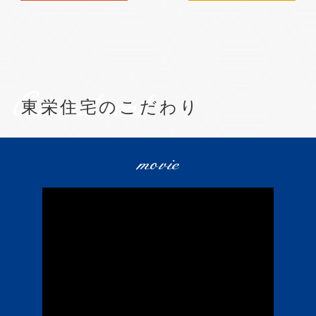
Commitment
東栄住宅のこだわり
movie