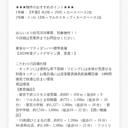
★★★物件のおすすめポイント★★★
1号棟：【平屋】4LDK＋ 2WIC＋カースペース2台
2号棟：3（4）LDK＋マルチスキップ＋カースペース2台
みらいエコ住宅2026事業、対象物件！！
※詳細は営業所までお問合せください。
東栄セーフティダンパー標準装備
【2024年度グッドデザイン賞、受賞！】
こだわりの設備仕様
・キッチンには便利な床下収納・リビングには全体が見渡せる
対面キッチン・お風呂場には浴室暖房換気乾燥機完備・24時間
換気で快適な住まい環境
周辺環境
【教育施設】
・新宮下府コスモス保育園…約605 ～ 650 m（ 徒歩8 ～ 9
分）・ツルタみとま幼稚園…約753 ～ 1,100m （徒歩10 ～ 18
分）・新宮小学校…約1,227～ 1,300m （徒歩16 ～ 18 分）・新
宮中学校…約1,518～ 1,600m （徒歩19 ～ 22 分）【買い物施
設】
・JA粕屋ひとまるの里…約853 ～ 1,100m （徒歩11 ～ 16 分）・
Ms美和台店…約1,108～ 1,500m （徒歩14 ～ 22 分）・ファミリ