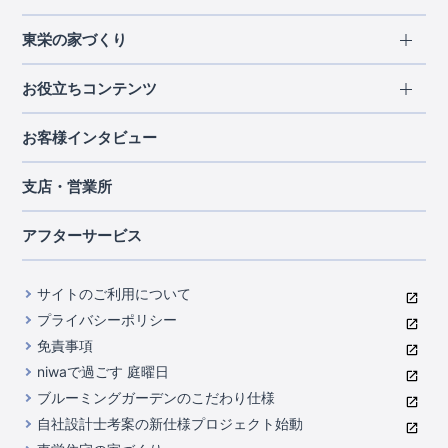
エリアから探す
東栄の家づくり
北海道・東北
長期優良住宅
お役立ちコンテンツ
北海道
宮城県
福島県
住宅性能評価書
関東
ご契約までの道のり
お客様インタビュー
茨城県
栃木県
群馬県
埼玉県
ブルーミングガーデンは地震につよい<地盤編>
現地見学ガイド
千葉県
東京都
神奈川県
支店・営業所
ブルーミングガーデンは地震につよい<建物編>
住宅にまつわるコラム
中部
室内空間を快適に保つ断熱性能
アフターサービス
ご紹介制度のご案内
山梨県
静岡県
愛知県
コストパフォーマンスに自信
関西
よくあるご質問
サイトのご利用について
充実のアフターサポート
滋賀県
京都府
大阪府
兵庫県
東栄INDEX（用語集）
プライバシーポリシー
奈良県
第三者評価によるお墨付き
免責事項
中国・四国
niwaで過ごす 庭曜日
家づくりのプロにも選ばれるブルーミングガーデン
岡山県
広島県
ブルーミングガーデンのこだわり仕様
住んでみるとじわじわ伝わる暮らしやすさへのこだわり
自社設計士考案の新仕様プロジェクト始動
九州・沖縄