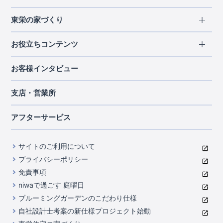
エリアから探す
東栄の家づくり
北海道・東北
長期優良住宅
お役立ちコンテンツ
北海道
宮城県
福島県
住宅性能評価書
関東
ご契約までの道のり
お客様インタビュー
茨城県
栃木県
群馬県
埼玉県
ブルーミングガーデンは地震につよい<地盤編>
現地見学ガイド
千葉県
東京都
神奈川県
支店・営業所
ブルーミングガーデンは地震につよい<建物編>
住宅にまつわるコラム
中部
室内空間を快適に保つ断熱性能
アフターサービス
ご紹介制度のご案内
山梨県
静岡県
愛知県
コストパフォーマンスに自信
関西
よくあるご質問
サイトのご利用について
充実のアフターサポート
滋賀県
京都府
大阪府
兵庫県
東栄INDEX（用語集）
プライバシーポリシー
奈良県
第三者評価によるお墨付き
免責事項
中国・四国
niwaで過ごす 庭曜日
家づくりのプロにも選ばれるブルーミングガーデン
岡山県
広島県
ブルーミングガーデンのこだわり仕様
住んでみるとじわじわ伝わる暮らしやすさへのこだわり
自社設計士考案の新仕様プロジェクト始動
九州・沖縄