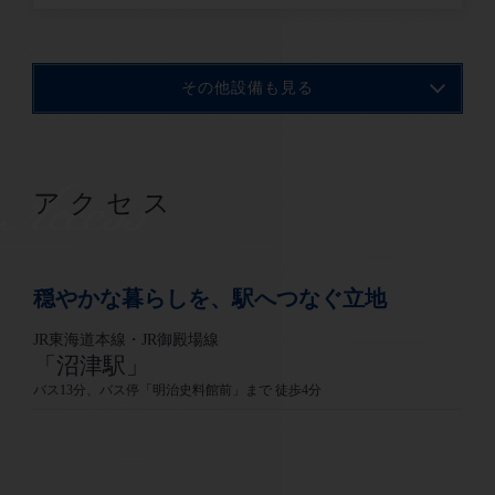
その他設備も見る
Access
アクセス
穏やかな暮らしを、駅へつなぐ立地
JR東海道本線・JR御殿場線
「沼津駅」
バス13分、バス停「明治史料館前」まで 徒歩4分