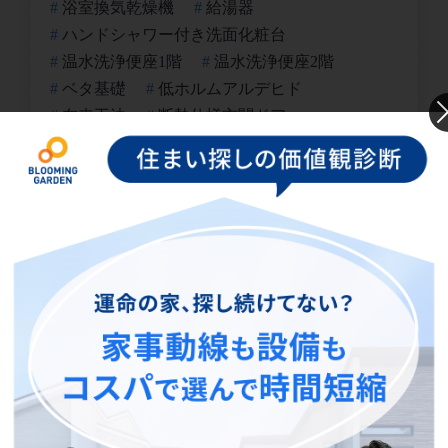
浴室換気乾燥機
給湯器
ハンドシャワー付き洗面化粧台
温水洗浄便座1階
温水洗浄便座2階
ベタ基礎
低ホルムアルデヒド
在来工法
断熱仕様玄関ドア
全室LOW-Eペアガラス
樹脂アングル
手すり付階段
エコジョーズ
カウンターキッチン
可動棚
節水型トイレ
南面バルコニー
設計住宅性能評価付き
小学校まで徒歩圏内
病院まで徒歩圏内
トイレ2箇所
LDK15帖以上
和室
※仕様は号棟毎に異なる場合があります。
キッチン