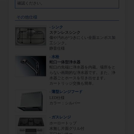
確認ください。
その他仕様
- シンク
ステンレスシンク
傷や汚れがつきにくい全面エンボス加
工シンク。
静音仕様
- 水栓
蛇口一体型浄水器
蛇口の先端に浄水器を内蔵。場所をと
らない画期的な浄水器です。また、浄
水器ごとホースを引き出せます。
カートリッジ交換も簡単。
- 薄型レンジフード
LED仕様
カラー：シルバー
- ガスレンジ
ホーロートップ
水無し片面グリル付
三口センサー