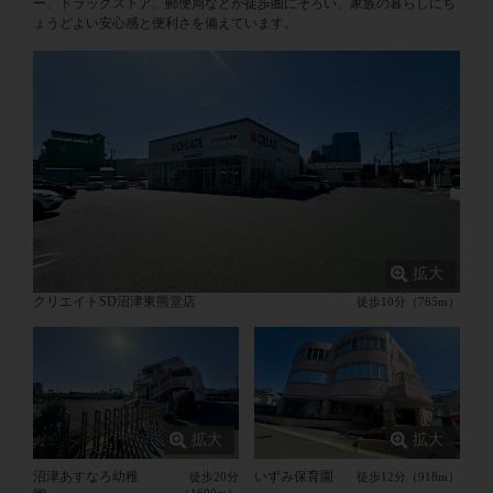
ー、ドラッグストア、郵便局などが徒歩圏にそろい、家族の暮らしにち
ょうどよい安心感と便利さを備えています。
クリエイトSD沼津東熊堂店
徒歩10分（765m）
沼津あすなろ幼稚
いずみ保育園
徒歩20分
徒歩12分（918m）
（1600m）