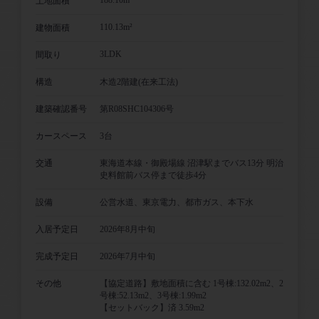
土地面積
110.13m²
建物面積
3LDK
間取り
構造
木造2階建(在来工法)
建築確認番号
第R08SHC104306号
カースペース
3台
交通
東海道本線・御殿場線 沼津駅までバス13分 明治
史料館前バス停まで徒歩4分
設備
公営水道、東京電力、都市ガス、本下水
入居予定日
2026年8月中旬
完成予定日
2026年7月中旬
その他
【協定道路】敷地面積に含む 1号棟:132.02m2、2
号棟:52.13m2、3号棟:1.99m2
【セットバック】済 3.59m2