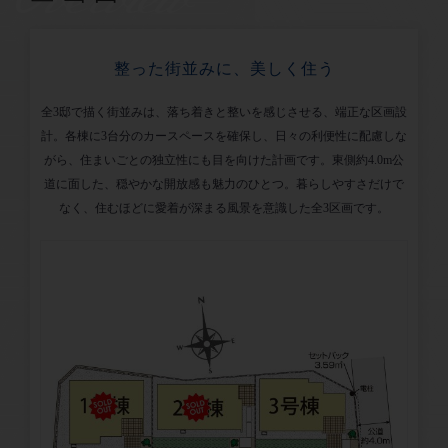
整った街並みに、美しく住う
全3邸で描く街並みは、落ち着きと整いを感じさせる、端正な区画設
計。各棟に3台分のカースペースを確保し、日々の利便性に配慮しな
がら、住まいごとの独立性にも目を向けた計画です。東側約4.0m公
道に面した、穏やかな開放感も魅力のひとつ。暮らしやすさだけで
なく、住むほどに愛着が深まる風景を意識した全3区画です。