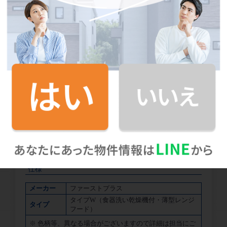
タイプW（食器洗い乾燥機付・薄型レンジフー
ド）
無理のない姿勢でラクラク収納＆取り出し。
使いやすさを優先したスライド収納タイプ。
仕様
メーカー
ファーストプラス
タイプW（食器洗い乾燥機付・薄型レンジ
タイプ
フード）
※ 色柄等、異なる場合がございますので詳細は担当にご