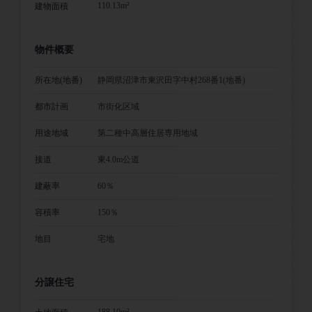
110.13m²
建物面積
物件概要
所在地(地番)
静岡県沼津市東沢田字中村268番1(地番)
都市計画
市街化区域
用途地域
第二種中高層住居専用地域
接道
東4.0m公道
建蔽率
60％
容積率
150％
地目
宅地
分譲住宅
188.10m²