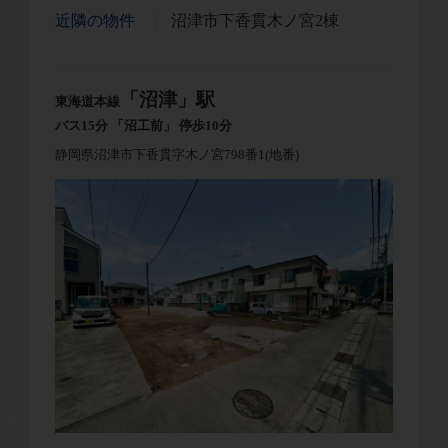
近隣の物件
沼津市下香貫木ノ宮2棟
「沼津」駅
東海道本線
バス15分 「沼工前」 停歩10分
静岡県沼津市下香貫字木ノ宮798番1(地番)