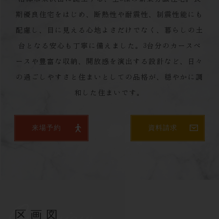
期優良住宅をはじめ、断熱性や耐震性、制震性能にも
配慮し、目に見える心地よさだけでなく、暮らしの土
台となる安心も丁寧に備えました。3台分のカースペ
ースや豊富な収納、開放感を演出する設計など、日々
の過ごしやすさと住まいとしての品格が、穏やかに調
和した住まいです。
来場予約
資料請求
Overview
区画図