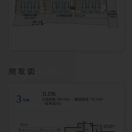
Properties
間取図
3LDK
3
土地面積 188.10m² ・建物面積 110.13m²
号棟
・駐車場3台