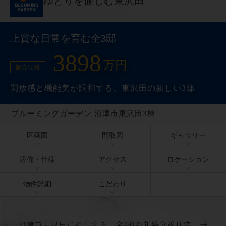
ゆとりを愉しむ東沢田
上質な日常を育む全3邸
3898
万円
販売価格
開放感と機能美が調和する、東沢田の新しい3邸
ブルーミングガーデン 沼津市東沢田3棟
区画図
間取図
ギャラリー
設備・仕様
アクセス
ロケーション
物件詳細
こだわり
沼津市東沢田に誕生する、全3棟の新築分譲住宅。長