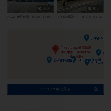
沢田小学校
沢田小学校
JAふじ伊豆金岡
まや歯科医院
徒歩6分（459m）
徒歩7分（513m）
いずみ保育園
いずみ保育園
〒410-0002 静岡県沼
〒410-0002 静岡県沼
津市東沢田字中村268
津市東沢田字中村268
セブ
セブ
番1(地番)
番1(地番)
JAふじ伊豆金岡
JAふじ伊豆金岡
まや歯科医院
まや歯科医院
クリエイトS
クリエイトS
幼稚園
幼稚園
Googlemapで見る
ユーコープミオクチーナ新沢田店
ユーコープミオクチーナ新沢田店