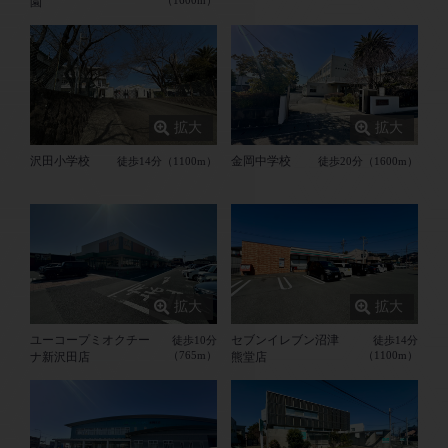
園
沢田小学校
金岡中学校
徒歩14分（1100m）
徒歩20分（1600m）
ユーコープミオクチー
セブンイレブン沼津
徒歩10分
徒歩14分
（765m）
（1100m）
ナ新沢田店
熊堂店