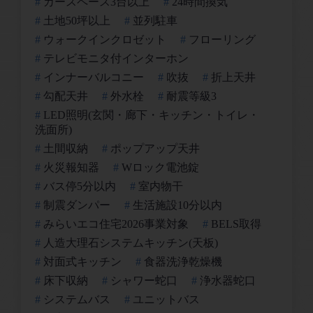
カースペース3台以上
24時間換気
土地50坪以上
並列駐車
ウォークインクロゼット
フローリング
テレビモニタ付インターホン
インナーバルコニー
吹抜
折上天井
勾配天井
外水栓
耐震等級3
LED照明(玄関・廊下・キッチン・トイレ・
洗面所)
土間収納
ポップアップ天井
火災報知器
Wロック電池錠
バス停5分以内
室内物干
制震ダンパー
生活施設10分以内
みらいエコ住宅2026事業対象
BELS取得
人造大理石システムキッチン(天板)
対面式キッチン
食器洗浄乾燥機
床下収納
シャワー蛇口
浄水器蛇口
システムバス
ユニットバス