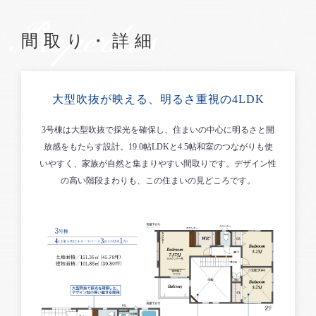
Properties
間取り・詳細
大型吹抜が映える、明るさ重視の4LDK
3号棟は大型吹抜で採光を確保し、住まいの中心に明るさと開
放感をもたらす設計。19.0帖LDKと4.5帖和室のつながりも使
いやすく、家族が自然と集まりやすい間取りです。デザイン性
の高い階段まわりも、この住まいの見どころです。