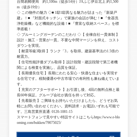
台簡易郵便局 約1,100m（徒歩14分）JAふじ伊豆北上 約1,500
m（徒歩19分）
◇ この物件の魅力 ◇■ 1邸1邸異なる魅力が詰まった『新築戸
建』！■ 『対面式キッチン』で家族の会話が弾む！■ 『食器洗
浄乾燥機』など機能的な設備！■ 『豊富な収納スペース』を標
準搭載！
◇ ブルーミングガーデンのこだわり ◇【 全棟自社一貫体制 】
設計・施工・営業が一貫。不要な中間マージンを抑え、コスト
ダウンを実現。
【 耐震等級3取得 】ランク「3」を取得。建築基準法の1.5倍の
耐震力。
【 住宅性能評価ダブル取得 】設計段階・建設段階で第三者機
関による検査を実施し、品質を保証。
【 長期優良住宅 】長期にわたる安心・快適な住まいを実現す
る住宅です。税制優遇や中古市場での有利性も兼ね備えていま
す。
【 充実のアフターサポート 】お引渡し後、4回の無料点検と最
長60年保証。グループ会社が責任を持って対応。
【 先着販売 】ご興味をお持ちいただけましたら、どうぞお気
軽にお問い合わせください。資料請求・お電話いずれも可能で
す。三島営業所直通: 0120-1081-15
スマートフォンで見やすい特設サイトはこちらhttps://www.e-blo
oming.com/bukken/79075025/