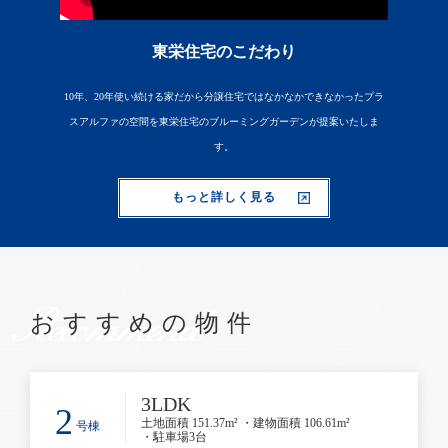
東栄住宅のこだわり
10年、20年使い続ける家だから分譲住宅ではなかなかできなかったプラ
スアルファの空間を東栄住宅のブルーミングガーデンが提案いたしま
す。
もっと詳しく見る
Recommend
おすすめの物件
3LDK
2
土地面積 151.37m² ・建物面積 106.61m²
号棟
・駐車場3台