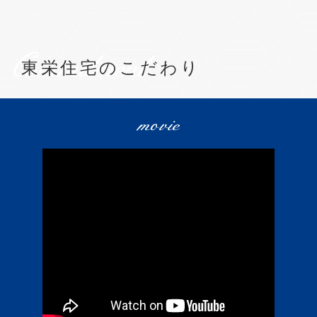
Commitment
東栄住宅のこだわり
movie