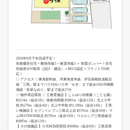
2026年8月下旬完成予定！
長期優良住宅 × 断熱等級5 × 耐震等級3 ＋ 制震ダンパー！住宅
性能表示W取得（設計・建設）＋BELS認定＋フラット35S対
応！
◇ アクセス ◇東海新幹線、JR東海道本線、伊豆箱根鉄道駿豆
線「三島」駅までバス10分バス停「せぎ」まで徒歩10分JR御殿
場線「長泉なめり」駅まで徒歩27分
◇ 物件周辺環境 ◇【 教育施設 】しらゆり幼稚園（こども園）
約214m（徒歩3分）徳倉幼稚園 約881m（徒歩12分）北上小学
校 約270m（徒歩4分）北上中学校 約1,100m（徒歩14分）【 買
い物施設 】セブンイレブン三島北上店 約761m（徒歩10分）マ
ムBESTMOM萩店 約781m（徒歩10分）ウエルシア三島徳倉店
約885m（徒歩12分）
【 その他施設 】小児科別所医院 約668m（徒歩9分）三島芙蓉