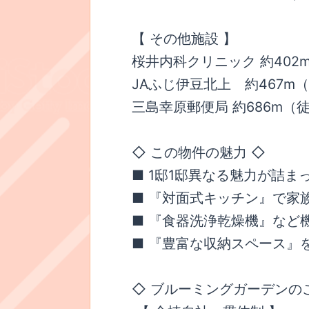
【 その他施設 】
桜井内科クリニック 約402
JAふじ伊豆北上 約467m
三島幸原郵便局 約686m（
◇ この物件の魅力 ◇
■ 1邸1邸異なる魅力が詰ま
■ 『対面式キッチン』で家
■ 『食器洗浄乾燥機』など
■ 『豊富な収納スペース』
◇ ブルーミングガーデンの