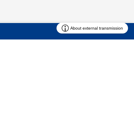
お問い合わせ
求む!! 建売用地
仲介会社様専用ページ