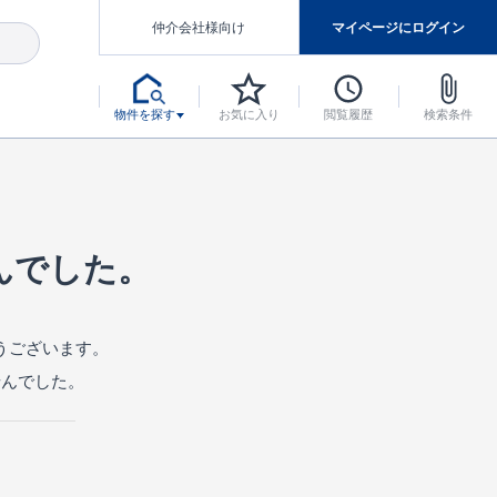
仲介会社様向け
マイページにログイン
物件を探す
お気に入り
閲覧履歴
検索条件
アした認定住宅です。
マンスには自信があります。
デザインテイストごとにサブブランドを開設し、意匠性の高い住宅を、よりわかりやすく、手の届きやすい形でご提案していきます。
東栄住宅では、お引渡し後最大10回の無料定期点検と最大60年間の品質保証を実施しています。
当サイトについて、ブルーミングガーデンシリーズに関して、東栄ホームサービス株式会社について。
デザインで、分譲住宅を変えていく。
んでした。
うございます。
せんでした。