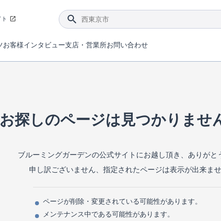
イト
ツ
お客様インタビュー
支店・営業所
お問い合わせ
てダメージを抑える制震技術。
4分野6項目で最高等級を取得！
ブルーミングガーデンは選ばれています。
件があったら行ってみよう！
ブルーミングガーデンは全棟で断熱等性能等級の「5」以上を標準取得しています。
東栄住宅では、地盤に特化した造成部門を社内に設置しお客様が安心して暮らせる土地をご提供するために、様々な取り組みを行っています。
声を大きくしてお伝えすることではないけど、実際に住んでみるとわかってくる。ブルーミングガーデンがこだわる「暮らしやすさ」を少しだけご紹介。
住宅にまつわるコラム。エリアから、キーワードから検索ができます。
室内空間を快適に保つ断熱性能
｢良い家を作って、きちんと手入れをして、長く大切に使う｣ことを目的とした、国が定めた7つの技術基準をクリ
ここまでやって低価格。コストパフォー
東栄住宅の特徴のひとつが自社一貫体制。土地の仕入れからお客様のご入居まで、東栄住宅のスタッフが携わっています。
東栄住宅の『分譲住宅』、『注文住宅』をご紹介いただくことでご紹介者様・ご成約いただいたお客様双方に特典をお贈りします。
お探しのページは見つかりませ
ブルーミングガーデンの公式サイトにお越し頂き、ありがと
申し訳ございません、指定されたページは表示が出来ま
ページが削除・変更されている可能性があります。
メンテナンス中である可能性があります。