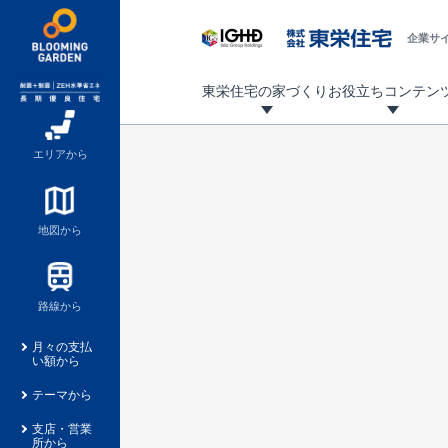
企業サ
東栄住宅の家づくり
お役立ちコンテン
地震に強い東栄住宅！ブルーミングガーデンは全棟住宅性能評価最高等級を取得！
「暮らしを豊かに」「帰ってきたくなる家」「お家時間を充実させたい」その想いから自社の設計士がお客様のニーズを反映した住み心地の良い新たな仕様を定期的にお届けしていきます。
設計から完成まで、国が定めた第三者機関が住宅性能を評価します
不動産（新築一戸建て・土地・条件付売地）購入は、各種手続きや見慣れない言葉などがたくさんあります。そんな不安もスッキリ解消！
東栄住宅に関する大切なキーワードの意味を一覧から見ることができます。
自社設計士考案の新仕様プロジェクト始動！
揺れに耐えるだけではなく、揺れ自体を低減し
ブルーミングガーデンは全棟住宅性能表示制度
家づくりのプロである業者さん、内情を知り尽くした東栄住宅の社員にも
現地見学するとメリットいっぱい！気になる物
家づくりのプロにも選ばれています
もっと暮らし快適プロジェクト
エリアから
地図から
路線から
月々の支払
い額から
テーマから
支店・営業
所から