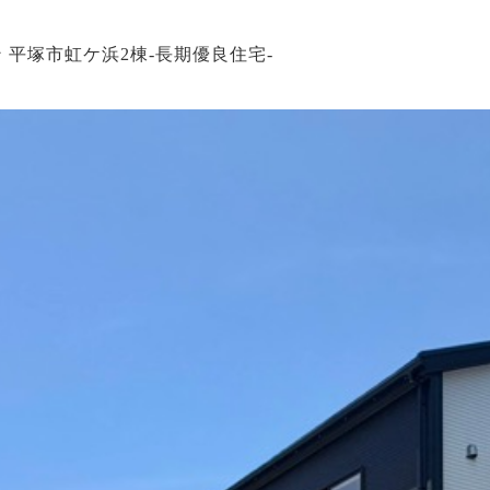
 平塚市虹ケ浜2棟-長期優良住宅-