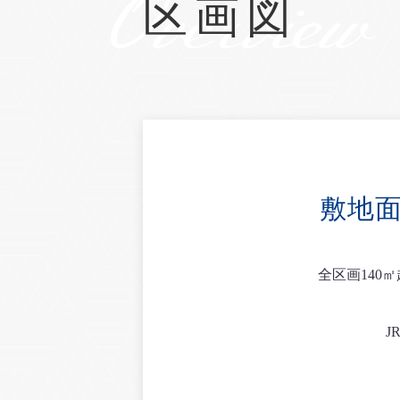
Overview
区画図
敷地面
全区画14
J