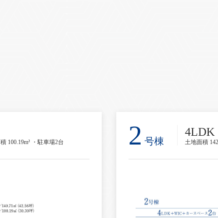
2
4LDK
号棟
積 100.19m² ・駐車場2台
土地面積 142