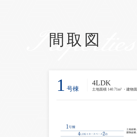
Properties
間取図
1
4LDK
号棟
土地面積 140.71m² ・建物面