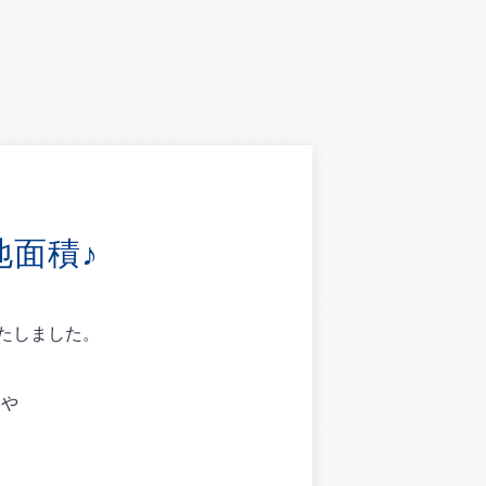
地面積♪
たしました。
学や