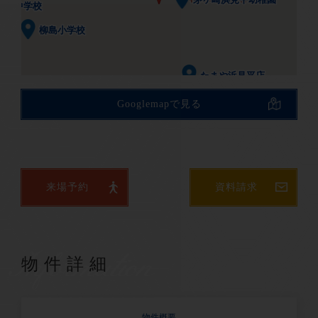
中島中学校
中島中学校
柳島小学校
柳島小学校
たまや浜見平店
たまや浜見平店
Googlemapで見る
来場予約
資料請求
Information
物件詳細
物件概要