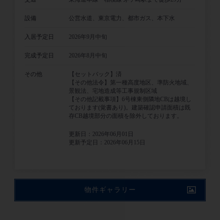
設備
公営水道、東京電力、都市ガス、本下水
入居予定日
2026年9月中旬
完成予定日
2026年8月中旬
その他
【セットバック】済
【その他法令】第一種高度地区、準防火地域、
景観法、宅地造成等工事規制区域
【その他記載事項】6号棟東側隣地CBは越境し
ております(覚書あり)。建築確認申請面積は既
存CB越境部分の面積を除外しております。
更新日：2026年06月01日
更新予定日：2026年06月15日
物件ギャラリー