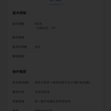
基本情報
総区画数
6区画
- 分譲住宅：6戸
販売価格
販売区画数
未定
建物面積
物件概要
所在地(地番)
神奈川県茅ヶ崎市松尾字台276番1他(地番)
都市計画
市街化区域
用途地域
第一種中高層住居専用地域
接道
南約4.0m公道