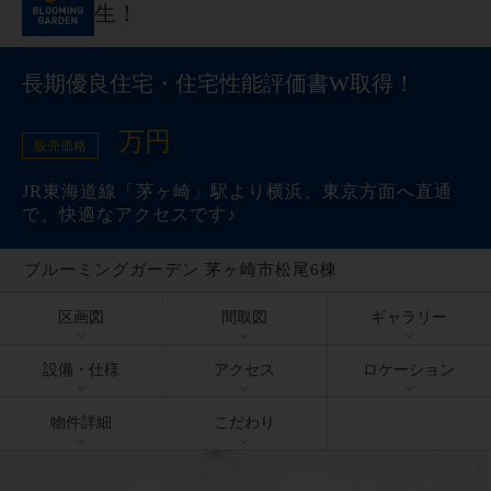
生！
長期優良住宅・住宅性能評価書W取得！
万円
販売価格
JR東海道線「茅ヶ崎」駅より横浜、東京方面へ直通
で、快適なアクセスです♪
ブルーミングガーデン 茅ヶ崎市松尾6棟
区画図
間取図
ギャラリー
設備・仕様
アクセス
ロケーション
物件詳細
こだわり