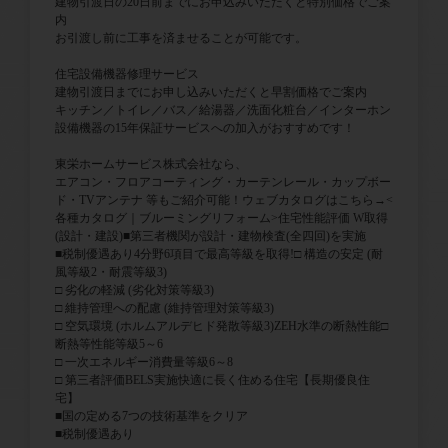
建物引渡日の20日前までにお申込みいただくと特別価格でご案
内
お引渡し前に工事を済ませることが可能です。
住宅設備機器修理サービス
建物引渡日までにお申し込みいただくと早割価格でご案内
キッチン／トイレ／バス／給湯器／洗面化粧台／インターホン
設備機器の15年保証サービスへの加入がおすすめです！
東栄ホームサービス株式会社なら、
エアコン・フロアコーティング・カーテンレール・カップボー
ド・TVアンテナ 等もご紹介可能！ウェブカタログはこちら→<
各種カタログ｜ブルーミングリフォーム>住宅性能評価 W取得
(設計・建設)■第三者機関が設計・建物検査(全四回)を実施
■税制優遇あり4分野6項目で最高等級を取得!□ 構造の安定 (耐
風等級2・耐震等級3)
□ 劣化の軽減 (劣化対策等級3)
□ 維持管理への配慮 (維持管理対策等級3)
□ 空気環境 (ホルムアルデヒド発散等級3)ZEH水準の断熱性能□
断熱等性能等級5～6
□ 一次エネルギー消費量等級6～8
□ 第三者評価BELS実施快適に長く住める住宅【長期優良住
宅】
■国の定める7つの技術基準をクリア
■税制優遇あり