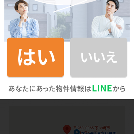
中島中学校
茅ヶ崎浜見平幼稚
徒歩15分（1140m）
徒歩3分
（240m）
園
ニトリ茅ヶ崎店
ニトリ茅ヶ崎店
ニトリ茅ヶ崎店
たまや浜見平店
徒歩10分（800m）
徒歩8分（600m）
〒253-0065 茅ヶ崎市
〒253-0065 茅ヶ崎市
松尾276番1他
松尾276番1他
茅ヶ崎浜見平幼稚園
茅ヶ崎浜見平幼稚園