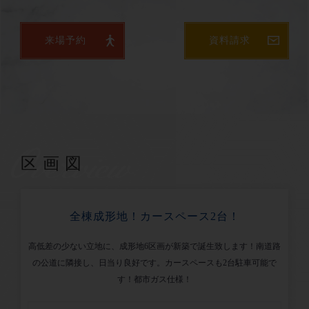
来場予約
資料請求
Overview
区画図
全棟成形地！カースペース2台！
高低差の少ない立地に、成形地6区画が新築で誕生致します！南道路
の公道に隣接し、日当り良好です。カースペースも2台駐車可能で
す！都市ガス仕様！