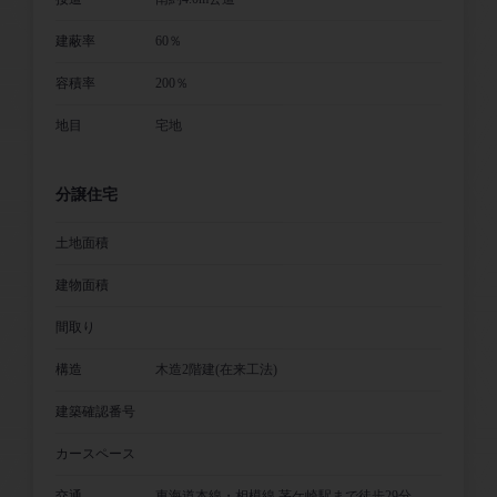
建蔽率
60％
容積率
200％
地目
宅地
分譲住宅
土地面積
建物面積
間取り
構造
木造2階建(在来工法)
建築確認番号
カースペース
交通
東海道本線・相模線 茅ケ崎駅まで徒歩29分