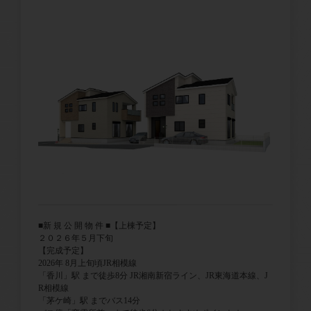
■新 規 公 開 物 件 ■【上棟予定】
２０２６年５月下旬
【完成予定】
2026年 8月上旬頃JR相模線
「香川」駅 まで徒歩8分 JR湘南新宿ライン、JR東海道本線、J
R相模線
「茅ケ崎」駅 までバス14分