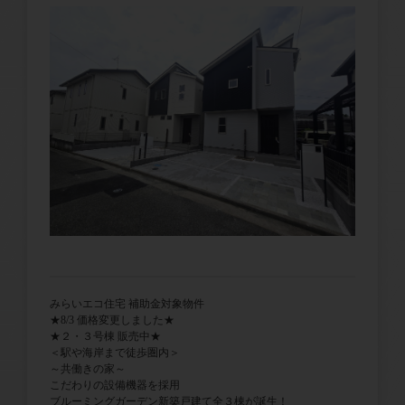
みらいエコ住宅 補助金対象物件
★8/3 価格変更しました★
★２・３号棟 販売中★
＜駅や海岸まで徒歩圏内＞
～共働きの家～
こだわりの設備機器を採用
ブルーミングガーデン新築戸建て全３棟が誕生！