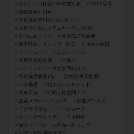
みらいエコ住宅2026事業対象
BELS取得
複数路線利用可
電気自動車用EVコンセント
人造大理石システムキッチン(天板)
対面式キッチン
食器洗浄乾燥機
床下収納
シャワー蛇口
浄水器蛇口
システムバス
ユニットバス
浴室換気乾燥機
給湯器
ハンドシャワー付き洗面化粧台
温水洗浄便座1階
温水洗浄便座2階
ベタ基礎
低ホルムアルデヒド
在来工法
断熱仕様玄関ドア
全室LOW-Eペアガラス
樹脂アングル
手すり付階段
エコジョーズ
カウンターキッチン
可動棚
節水型トイレ
南面バルコニー
設計住宅性能評価付き