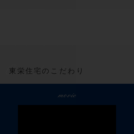
Commitment
東栄住宅のこだわり
movie