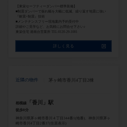
【東栄セーフティーダンパー標準装備】
■制震ダンパーで振れ幅を大幅に低減、繰り返す地震に強い
『耐震+制震』技術
■メンテナンスフリー現地案内予約受付中
詳細やご見学など、お気軽にお問合せ下さい♪
東栄住宅 港南台営業所 TEL:0120-29-1081
詳しく見る
近隣の物件
茅ヶ崎市香川4丁目2棟
「香川」駅
相模線
徒歩8分
神奈川県茅ヶ崎市香川４丁目344番1(地番)、神奈川県茅ヶ
崎市香川4丁目2番37(住居表示)