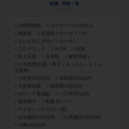
設備・特徴 一覧
24時間換気
カースペース2台以上
南道路
全居室クローゼット付
テレビモニタ付インターホン
4LDK
フローリング
吹抜
折上天井
外水栓
耐震等級3
LED照明(玄関・廊下・キッチン・トイレ・
洗面所)
小学校10分以内
幼稚園10分以内
火災報知器
保育園10分以内
Wロック電池錠
バス停5分以内
室内物干
制震ダンパー
アクセントクロス(一部)
生活施設10分以内
公共施設10分以内
公園10分以内