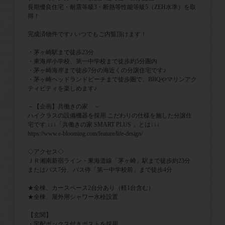
長期優良住宅・耐震等級3・断熱等性能等級5（ZEH水準）を取
得！
完成済物件です♪ いつでもご内覧頂けます！
・茅ヶ崎駅まで徒歩23分
・東海岸小学校、第一中学校まで徒歩約5分圏内
・茅ヶ崎海岸まで徒歩7分の海近くの分譲住宅です♪
・茅ヶ崎ヘッドランドビーチまで徒歩圏で、BBQやマリンアク
ティビティを楽しめます♪
～【企画】共働きの家 ～
ハイクラスの設備機器を採用.こだわりの仕様を施した分譲住
宅です.↓↓↓「共働きの家 SMART PLUS 」とは↓↓↓
https://www.e-blooming.com/feature/life-design/
◇アクセス◇
ＪＲ湘南新宿ライン・東海道線「茅ヶ崎」駅まで徒歩約23分
またはバス7分、バス停「第一中学校前」まで徒歩4分
★全棟、カースペース2台分あり（軽1台含む）
★全棟、屋外用シャワー水栓設置
【玄関】
・宅配ボックス付きポストを採用