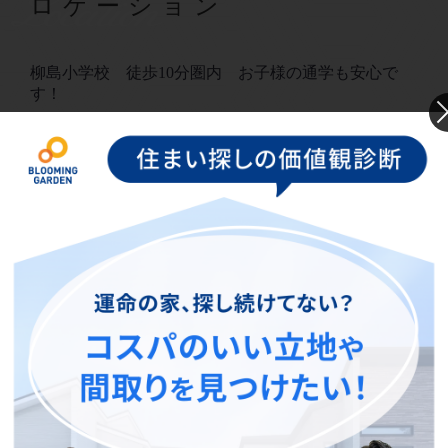
Location
ロケーション
柳島小学校 徒歩10分圏内 お子様の通学も安心で
す！
その他、昨年オープンし話題の【道の駅湘南ちがさき】まで、徒歩14分!
平坦でアクセス可能です!
柳島小学校
徒歩10分（780m）