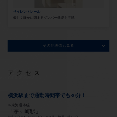
サイレントレール
優しく静かに閉まるダンパー機能を搭載。
その他設備も見る
Access
アクセス
横浜駅まで通勤時間帯でも30分！
JR東海道本線
「茅ヶ崎駅」
徒歩29分またはバス11分 バス停 松尾 徒歩2分！