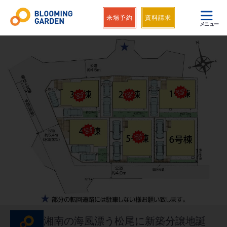
来場予約
資料請求
メニュー
湘南の海風漂う松尾に新築分譲地誕