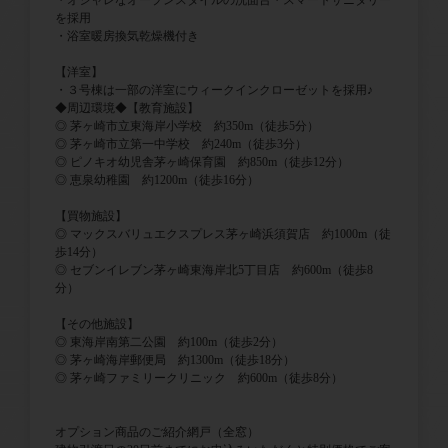
を採用
・浴室暖房換気乾燥機付き
【洋室】
・３号棟は一部の洋室にウィークインクローゼットを採用♪
◆周辺環境◆【教育施設】
◎ 茅ヶ崎市立東海岸小学校 約350m（徒歩5分）
◎ 茅ヶ崎市立第一中学校 約240m（徒歩3分）
◎ ピノキオ幼児舎茅ヶ崎保育園 約850m（徒歩12分）
◎ 恵泉幼稚園 約1200m（徒歩16分）
【買物施設】
◎ マックスバリュエクスプレス茅ヶ崎浜須賀店 約1000m（徒
歩14分）
◎ セブンイレブン茅ヶ崎東海岸北5丁目店 約600m（徒歩8
分）
【その他施設】
◎ 東海岸南第二公園 約100m（徒歩2分）
◎ 茅ヶ崎海岸郵便局 約1300m（徒歩18分）
◎ 茅ヶ崎ファミリークリニック 約600m（徒歩8分）
オプション商品のご紹介網戸（全窓）