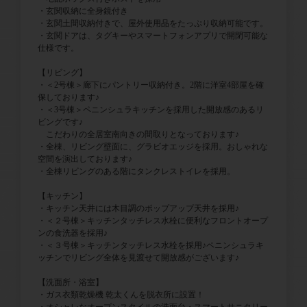
・玄関収納に全身鏡付き
・玄関土間収納付きで、屋外使用品をたっぷり収納可能です。
・玄関ドアは、タグキーやスマートフォンアプリで開閉可能な
仕様です。
【リビング】
・＜2号棟＞廊下にパントリー収納付き。2階に洋室4部屋を確
保しております♪
・＜3号棟＞ペニンシュラキッチンを採用した開放感のあるリ
ビングです♪
こだわりの全居室南向きの間取りとなっております♪
・全棟、リビング壁面に、グラビオエッジを採用。おしゃれな
空間を演出しております♪
・全棟リビングのある階にタンクレストイレを採用。
【キッチン】
・キッチン天井には木目調のポップアップ天井を採用♪
・＜２号棟＞キッチンタッチレス水栓に便利なフロントオープ
ンの食洗器を採用♪
・＜３号棟＞キッチンタッチレス水栓を採用♪ペニンシュラキ
ッチンでリビング全体を見渡せて開放感がございます♪
【洗面所・浴室】
・ガス衣類乾燥機 乾太くんを脱衣所に設置！
・オシャレなオープンスタイルの洗面台・スマートサニタリー