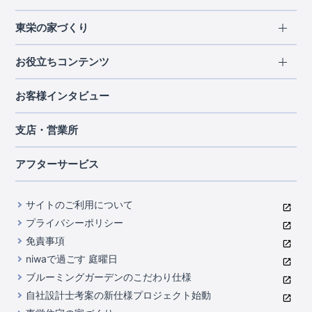
エリアから探す
東栄の家づくり
北海道・東北
長期優良住宅
お役立ちコンテンツ
北海道
宮城県
福島県
住宅性能評価書
関東
ご契約までの道のり
お客様インタビュー
茨城県
栃木県
群馬県
埼玉県
ブルーミングガーデンは地震につよい<地盤編>
現地見学ガイド
千葉県
東京都
神奈川県
支店・営業所
ブルーミングガーデンは地震につよい<建物編>
住宅にまつわるコラム
中部
室内空間を快適に保つ断熱性能
アフターサービス
ご紹介制度のご案内
山梨県
静岡県
愛知県
コストパフォーマンスに自信
関西
よくあるご質問
サイトのご利用について
充実のアフターサポート
滋賀県
京都府
大阪府
兵庫県
東栄INDEX（用語集）
プライバシーポリシー
奈良県
第三者評価によるお墨付き
免責事項
中国・四国
niwaで過ごす 庭曜日
家づくりのプロにも選ばれるブルーミングガーデン
岡山県
広島県
ブルーミングガーデンのこだわり仕様
住んでみるとじわじわ伝わる暮らしやすさへのこだわり
自社設計士考案の新仕様プロジェクト始動
九州・沖縄