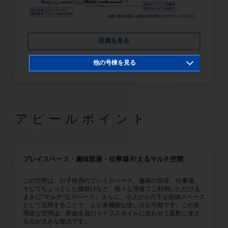
区画を見る
他の号棟を見る
1号棟
2号棟
SwllingPoint
アピールポイント
プレイスペース・趣味部屋・仕事場 叶えるマルチ空間
この空間は、お子様用のプレイスペース、趣味の部屋、仕事場、
そしてちょっとした腰掛けなど、様々な用途でご利用いただける
まさに“マルチ”なスペース。さらに、小上がりの下を収納スペース
として活用することで、より多機能な使い方が可能です。この多
用途な空間は、家族全員のライフスタイルに合わせて柔軟に使え
る点が大きな魅力です。