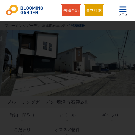
来場予約
資料請求
メニュー
ブルーミングガーデン 焼津市石津2棟
>
1号棟詳細
ブルーミングガーデン 焼津市石津2棟
詳細・間取り
アピール
ギャラリー
こだわり
オススメ物件