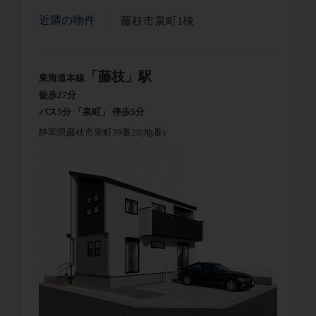
近隣の物件
藤枝市泉町1棟
「藤枝」駅
東海道本線
徒歩27分
バス5分 「泉町」 停歩5分
静岡県藤枝市泉町39番29(地番)