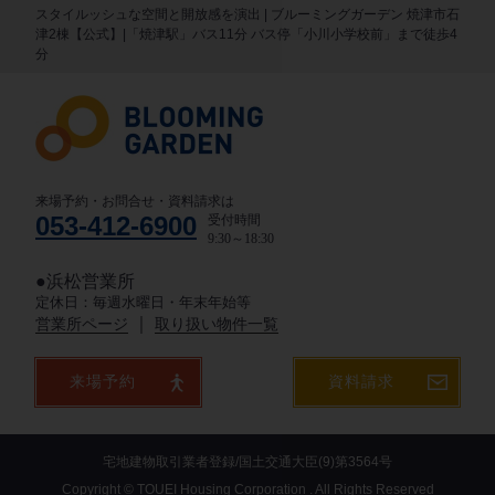
スタイルッシュな空間と開放感を演出 | ブルーミングガーデン 焼津市石
津2棟【公式】|「焼津駅」バス11分 バス停「小川小学校前」まで徒歩4
分
来場予約・お問合せ・資料請求は
053-412-6900
受付時間
9:30～18:30
●浜松営業所
定休日：毎週水曜日・年末年始等
｜
営業所ページ
取り扱い物件一覧
来場予約
資料請求
宅地建物取引業者登録/国土交通大臣(9)第3564号
Copyright © TOUEI Housing Corporation . All Rights Reserved