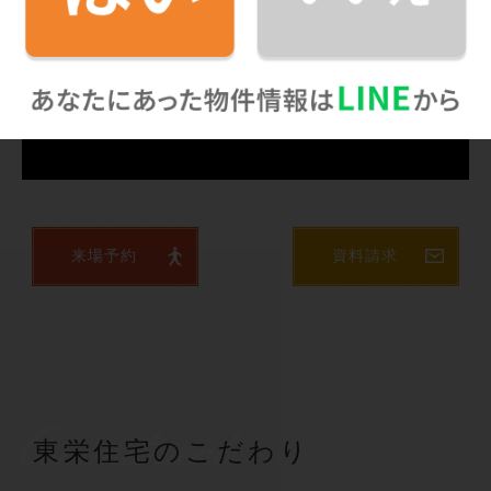
来場予約
資料請求
Commitment
東栄住宅のこだわり