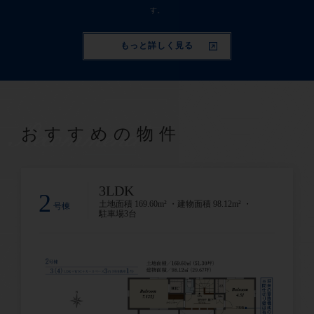
す。
もっと詳しく見る
Recommend
おすすめの物件
3LDK
2
土地面積 169.60m² ・建物面積 98.12m² ・
号棟
駐車場3台