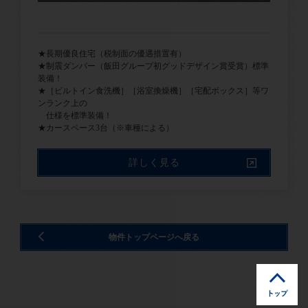
★長期優良住宅（税制面の優遇措置有）
★制震ダンパー（飯田グループ初グッドデザイン賞受賞）標準
装備！
★［ビルトイン食洗機］［浴室換燥機］［宅配ボックス］等ワ
ンランク上の
仕様を標準装備！
★カースペース3台（※車種による）
詳しく見る
物件トップページへ戻る