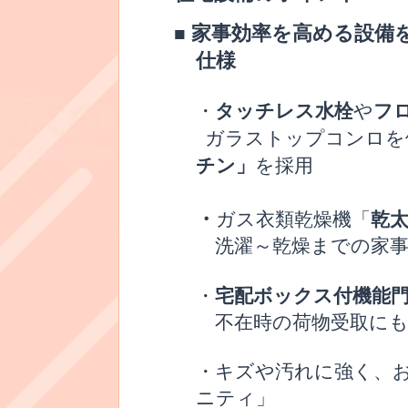
家事効率を高める設備
■
仕様
タッチレス水栓
フ
・
や
ガラストップコンロを
チン」
を採用
・
乾
ガス衣類乾燥機「
洗濯～乾燥までの家事
宅配ボックス付機能
・
不在時の荷物受取にも
・キズや汚れに強く、
ニティ」