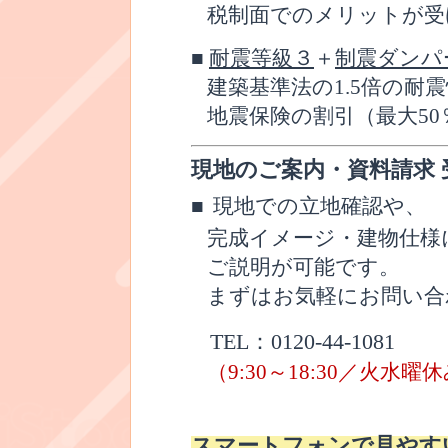
税制面でのメリットが受
■
耐震等級
３
＋
制震ダンパ
建築基準法の
1.5
倍の耐震
地震保険の割引（最大
50
現地のご案内・資料請求 
■
現地での立地確認や、
完成イメージ・建物仕様
ご説明が可能です。
まずはお気軽にお問い合
TEL
：
0120-44-1081
（
9:30
～
18:30
／火水曜休
スマートフォンで見やす