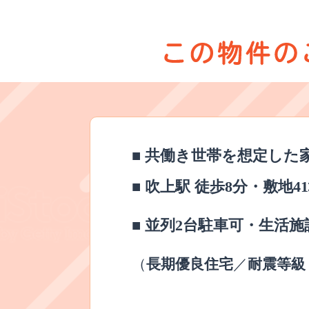
■
共働き世帯を想定した
■
吹上駅 徒歩
8
分・敷地
41
■
並列
2
台駐車可・生活施
長期優良住宅
耐震等級
（
／