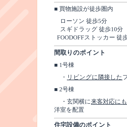
■
買物施設が徒歩圏内
ローソン 徒歩
5
分
スギドラッグ 徒歩
10
分
FOODOFF
ストッカー 徒
間取りのポイント
■
1
号棟
・
リビングに隣接した
■
2
号棟
・玄関横に
来客対応に
洋室を配置
住宅設備のポイント