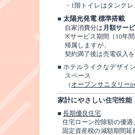
・
1
階トイレはタンクレ
太陽光発電 標準搭載
■
月額サー
自家消費分は
※
サービス期間（
10
年間
帰属しますが、
契約満了後は売電収入
■
ホテルライクなデザイ
スペース
（
オープンサニタリーirod
家計にやさしい住宅性能
■
長期優良住宅
住宅ローン控除額の優遇
固定資産税の減額期間延