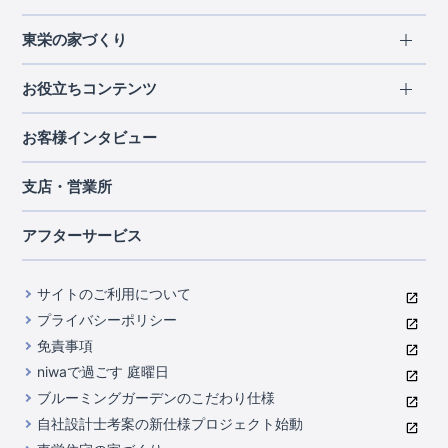
エリアから探す
東栄の家づくり
北海道・東北
長期優良住宅
お役立ちコンテンツ
北海道
宮城県
福島県
住宅性能評価書
関東
ご契約までの道のり
お客様インタビュー
茨城県
栃木県
群馬県
埼玉県
ブルーミングガーデンは地震につよい<地盤編>
現地見学ガイド
千葉県
東京都
神奈川県
支店・営業所
ブルーミングガーデンは地震につよい<建物編>
住宅にまつわるコラム
中部
室内空間を快適に保つ断熱性能
アフターサービス
ご紹介制度のご案内
山梨県
静岡県
愛知県
コストパフォーマンスに自信
関西
よくあるご質問
サイトのご利用について
充実のアフターサポート
滋賀県
京都府
大阪府
兵庫県
東栄INDEX（用語集）
プライバシーポリシー
奈良県
第三者評価によるお墨付き
免責事項
中国・四国
niwaで過ごす 庭曜日
家づくりのプロにも選ばれるブルーミングガーデン
岡山県
広島県
ブルーミングガーデンのこだわり仕様
住んでみるとじわじわ伝わる暮らしやすさへのこだわり
自社設計士考案の新仕様プロジェクト始動
九州・沖縄