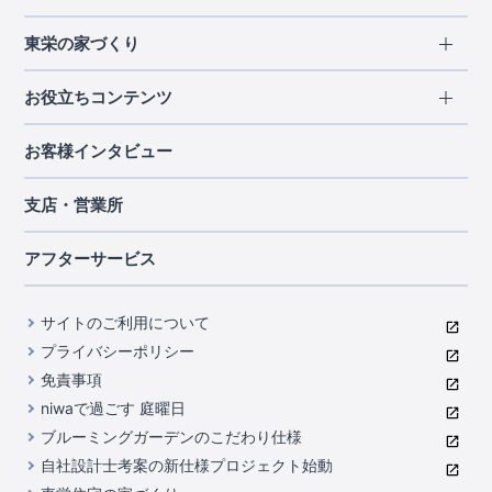
エリアから探す
東栄の家づくり
北海道・東北
長期優良住宅
お役立ちコンテンツ
北海道
宮城県
福島県
住宅性能評価書
関東
ご契約までの道のり
お客様インタビュー
茨城県
栃木県
群馬県
埼玉県
ブルーミングガーデンは地震につよい<地盤編>
現地見学ガイド
千葉県
東京都
神奈川県
支店・営業所
ブルーミングガーデンは地震につよい<建物編>
住宅にまつわるコラム
中部
室内空間を快適に保つ断熱性能
アフターサービス
ご紹介制度のご案内
山梨県
静岡県
愛知県
コストパフォーマンスに自信
関西
よくあるご質問
サイトのご利用について
充実のアフターサポート
滋賀県
京都府
大阪府
兵庫県
東栄INDEX（用語集）
プライバシーポリシー
奈良県
第三者評価によるお墨付き
免責事項
中国・四国
niwaで過ごす 庭曜日
家づくりのプロにも選ばれるブルーミングガーデン
岡山県
広島県
ブルーミングガーデンのこだわり仕様
住んでみるとじわじわ伝わる暮らしやすさへのこだわり
自社設計士考案の新仕様プロジェクト始動
九州・沖縄