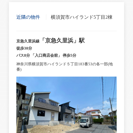
近隣の物件
横須賀市ハイランド5丁目2棟
「京急久里浜」駅
京急久里浜線
徒歩30分
バス8分 「入口商店会前」 停歩5分
神奈川県横須賀市ハイランド５丁目183番53の各一部(地
番)