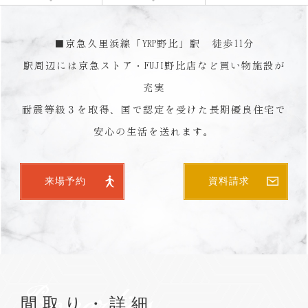
■京急久里浜線「YRP野比」駅 徒歩11分
駅周辺には京急ストア・FUJI野比店など買い物施設が
充実
耐震等級３を取得、国で認定を受けた長期優良住宅で
安心の生活を送れます。
来場予約
資料請求
Properties
間取り・詳細