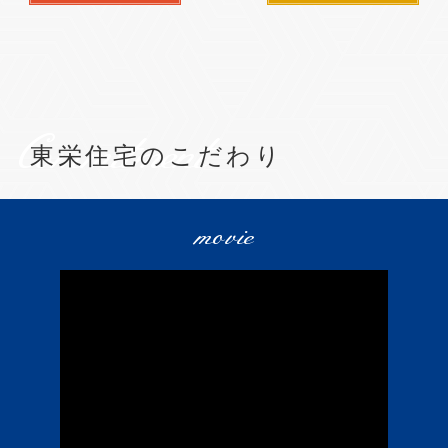
Commitment
東栄住宅のこだわり
movie