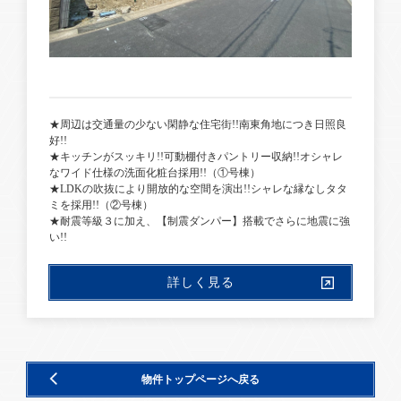
★周辺は交通量の少ない閑静な住宅街!!南東角地につき日照良
好!!
★キッチンがスッキリ!!可動棚付きパントリー収納!!オシャレ
なワイド仕様の洗面化粧台採用!!（①号棟）
★LDKの吹抜により開放的な空間を演出!!シャレな縁なしタタ
ミを採用!!（②号棟）
★耐震等級３に加え、【制震ダンパー】搭載でさらに地震に強
い!!
詳しく見る
物件トップページへ戻る