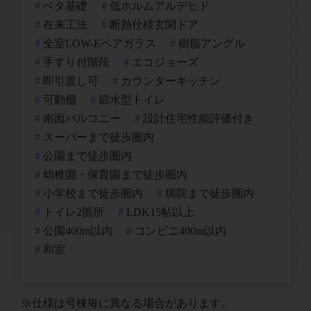
ベタ基礎
低ホルムアルデヒド
在来工法
断熱仕様玄関ドア
全室LOW-Eペアガラス
樹脂アングル
手すり付階段
エコジョーズ
即引渡し可
カウンターキッチン
可動棚
節水型トイレ
南面バルコニー
設計住宅性能評価付き
スーパーまで徒歩圏内
公園まで徒歩圏内
幼稚園・保育園まで徒歩圏内
小学校まで徒歩圏内
病院まで徒歩圏内
トイレ2箇所
LDK15帖以上
公園400m以内
コンビニ400m以内
和室
※仕様は号棟毎に異なる場合があります。