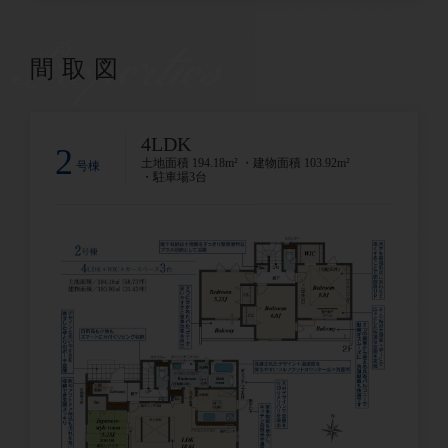
Properties
間取図
4LDK
2
土地面積 194.18m² ・建物面積 103.92m²
号棟
・駐車場3台