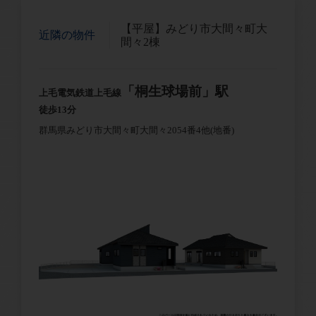
【平屋】みどり市大間々町大
近隣の物件
間々2棟
「桐生球場前」駅
上毛電気鉄道上毛線
徒歩13分
群馬県みどり市大間々町大間々2054番4他(地番)