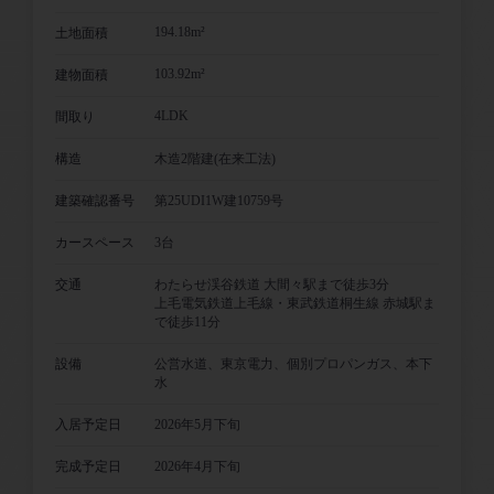
194.18m²
土地面積
103.92m²
建物面積
4LDK
間取り
構造
木造2階建(在来工法)
建築確認番号
第25UDI1W建10759号
カースペース
3台
交通
わたらせ渓谷鉄道 大間々駅まで徒歩3分
上毛電気鉄道上毛線・東武鉄道桐生線 赤城駅ま
で徒歩11分
設備
公営水道、東京電力、個別プロパンガス、本下
水
入居予定日
2026年5月下旬
完成予定日
2026年4月下旬