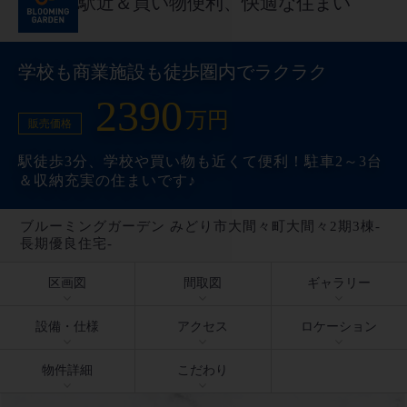
駅近＆買い物便利、快適な住まい
学校も商業施設も徒歩圏内でラクラク
2390
万円
販売価格
駅徒歩3分、学校や買い物も近くて便利！駐車2～3台
＆収納充実の住まいです♪
ブルーミングガーデン みどり市大間々町大間々2期3棟-
長期優良住宅-
区画図
間取図
ギャラリー
設備・仕様
アクセス
ロケーション
物件詳細
こだわり