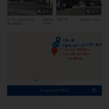
ローソンわたらせ大
大間々駅
徒歩2分
徒歩3分（230m）
大間々中学校
大間々中学校
（120m）
間々駅前店
二葉保育園
二葉保育園
大間々駅
大間々駅
ローソンわたらせ大間々駅前店
ローソンわたらせ大間々駅前店
スギ薬局大間々店
スギ薬局大間々店
〒376-0101 群馬県み
〒376-0101 群馬県み
どり市大間々町大間々
どり市大間々町大間々
1402番4他
1402番4他
大間々南幼稚園
大間々南幼稚園
大間々南小学校
大間々南小学校
ベイシア大間々店
ベイシア大間々店
Googlemapで見る
クスリのアオキ桐原店
クスリのアオキ桐原店