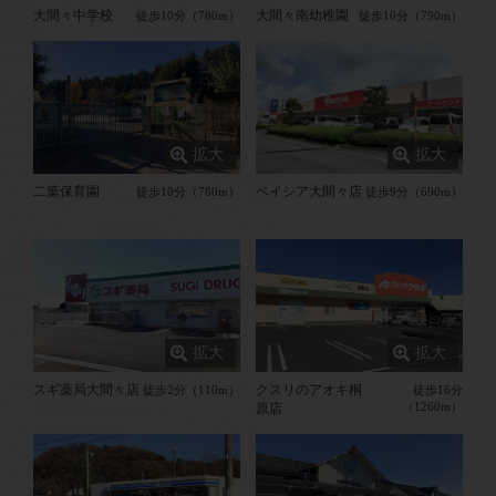
大間々中学校
大間々南幼稚園
徒歩10分（780m）
徒歩10分（790m）
二葉保育園
ベイシア大間々店
徒歩10分（780m）
徒歩9分（690m）
スギ薬局大間々店
クスリのアオキ桐
徒歩2分（110m）
徒歩16分
（1260m）
原店