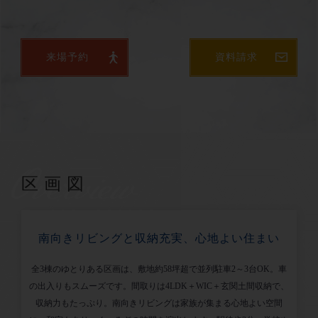
来場予約
資料請求
Overview
区画図
南向きリビングと収納充実、心地よい住まい
全3棟のゆとりある区画は、敷地約58坪超で並列駐車2～3台OK。車
の出入りもスムーズです。間取りは4LDK＋WIC＋玄関土間収納で、
収納力もたっぷり。南向きリビングは家族が集まる心地よい空間