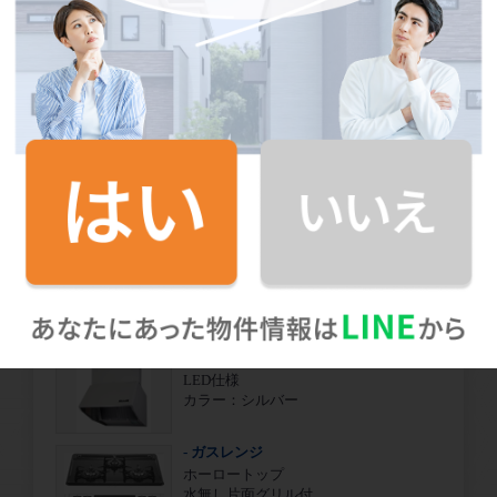
※ 色柄等、異なる場合がございますので詳細は担当にご
確認ください。
その他仕様
- シンク
ステンレスシンク
傷や汚れがつきにくい全面エンボス加
工シンク。
静音仕様
- 水栓
蛇口一体型浄水器
蛇口の先端に浄水器を内蔵。場所をと
らない画期的な浄水器です。また、浄
水器ごとホースを引き出せます。
カートリッジ交換も簡単。
- レンジフード
LED仕様
カラー：シルバー
- ガスレンジ
ホーロートップ
水無し片面グリル付