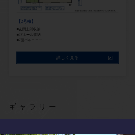
【2号棟】
■玄関土間収納
■2Fホール収納
■2面バルコニー
詳しく見る
Gallery
ギャラリー