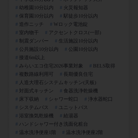
幼稚園10分以内
火災報知器
保育園10分以内
駅徒歩10分以内
造作ニッチ
Wロック電池錠
室内物干
アクセントクロス(一部)
制震ダンパー
生活施設10分以内
公共施設10分以内
公園10分以内
接道6m以上
みらいエコ住宅2026事業対象
BELS取得
複数路線利用可
長期優良住宅
人造大理石システムキッチン(天板)
対面式キッチン
食器洗浄乾燥機
床下収納
シャワー蛇口
浄水器蛇口
システムバス
ユニットバス
浴室換気乾燥機
給湯器
ハンドシャワー付き洗面化粧台
温水洗浄便座1階
温水洗浄便座2階