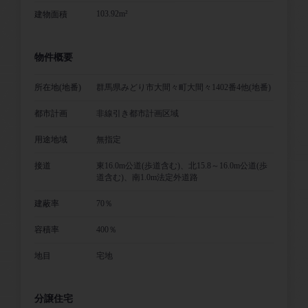
103.92m²
建物面積
物件概要
所在地(地番)
群馬県みどり市大間々町大間々1402番4他(地番)
都市計画
非線引き都市計画区域
用途地域
無指定
接道
東16.0m公道(歩道含む)、北15.8～16.0m公道(歩
道含む)、南1.0m法定外道路
建蔽率
70％
容積率
400％
地目
宅地
分譲住宅