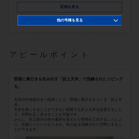
区画を見る
他の号棟を見る
2号棟
4号棟
5号棟
7号棟
SwllingPoint
アピールポイント
8号棟
9号棟
11号棟
12号棟
13号棟
14号棟
部屋に奥行きを生み出す「折上天井」で洗練されたリビング
を。
15号棟
16号棟
17号棟
18号棟
天井の中央部分を一段高くとり、部屋に奥行きをつくる「折上天
井」。
天井を高くすることができない部屋でも折上天井を設置すること
で、空間を広く見せることが可能です。
さらに、折上部分の色や素材を変えたり照明を工夫することによ
り、部屋にメリハリがうまれ、味のある洗練された空間にするこ
とができます。