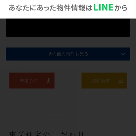
その他の物件も見る
来場予約
資料請求
Commitment
東栄住宅のこだわり