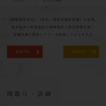
こだわり
オススメ物件
【長期優良住宅】【設計×建設性能評価書】を取得。
徒歩圏内の教育施設や商業施設の周辺環境充実！
多種多様な間取りプランを採用しております♪
来場予約
資料請求
Properties
間取り・詳細