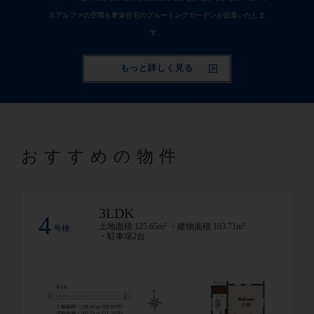
スアルファの空間を東栄住宅のブルーミングガーデンが提案いたしま
す。
もっと詳しく見る
Recommend
おすすめの物件
3LDK
4
土地面積 125.65m² ・建物面積 103.71m²
号棟
・駐車場2台