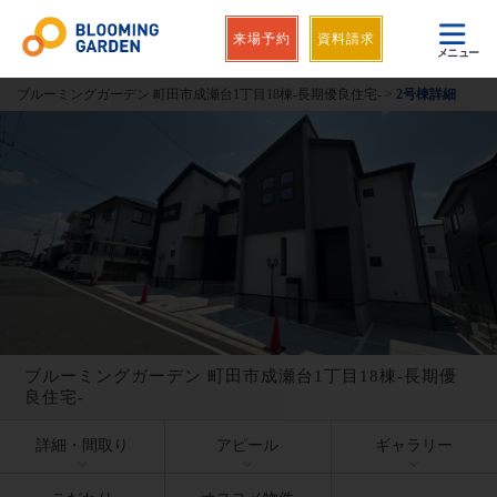
来場予約
資料請求
メニュー
ブルーミングガーデン 町田市成瀬台1丁目18棟-長期優良住宅-
>
2号棟詳細
ブルーミングガーデン 町田市成瀬台1丁目18棟-長期優
良住宅-
詳細・間取り
アピール
ギャラリー