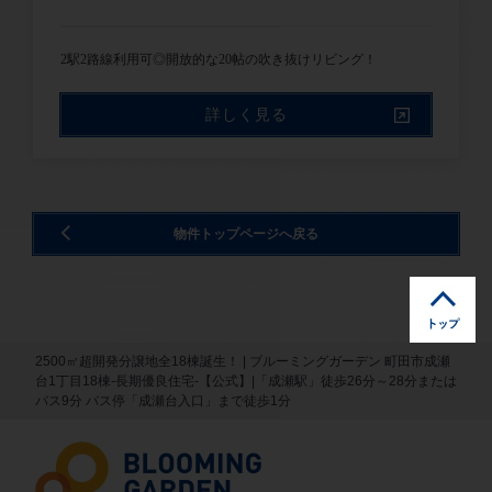
2駅2路線利用可◎開放的な20帖の吹き抜けリビング！
詳しく見る
物件トップページへ戻る
2500㎡超開発分譲地全18棟誕生！ | ブルーミングガーデン 町田市成瀬
台1丁目18棟-長期優良住宅-【公式】|「成瀬駅」徒歩26分～28分または
バス9分 バス停「成瀬台入口」まで徒歩1分