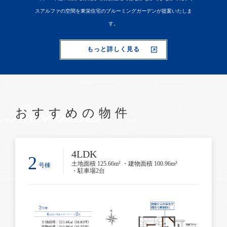
スアルファの空間を東栄住宅のブルーミングガーデンが提案いたしま
す。
もっと詳しく見る
Recommend
おすすめの物件
4LDK
2
土地面積 125.66m² ・建物面積 100.96m²
号棟
・駐車場2台