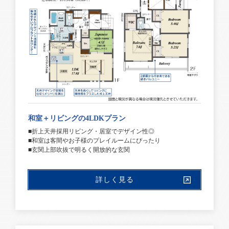
和室＋リビングの4LDKプラン
■折上天井採用リビング・居室でデザイン性◎
■和室は客間やお子様のプレイルームにぴったり
■玄関上部吹抜で明るく開放的な玄関
詳しく見る