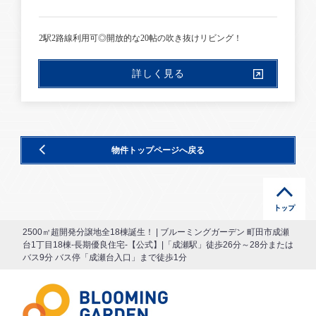
2駅2路線利用可◎開放的な20帖の吹き抜けリビング！
詳しく見る
物件トップページへ戻る
2500㎡超開発分譲地全18棟誕生！ | ブルーミングガーデン 町田市成瀬
台1丁目18棟-長期優良住宅-【公式】|「成瀬駅」徒歩26分～28分または
バス9分 バス停「成瀬台入口」まで徒歩1分