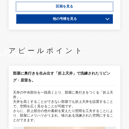
区画を見る
他の号棟を見る
2号棟
4号棟
5号棟
7号棟
SwllingPoint
アピールポイント
8号棟
9号棟
11号棟
12号棟
13号棟
14号棟
部屋に奥行きを生み出す「折上天井」で洗練されたリビン
グ・居室を。
15号棟
16号棟
17号棟
18号棟
天井の中央部分を一段高くとり、部屋に奥行きをつくる「折上天
井」。
天井を高くすることができない部屋でも折上天井を設置すること
で、空間を広く見せることが可能です。
さらに、折上部分の色や素材を変えたり照明を工夫することによ
り、部屋にメリハリがうまれ、味のある洗練された空間にするこ
とができます。