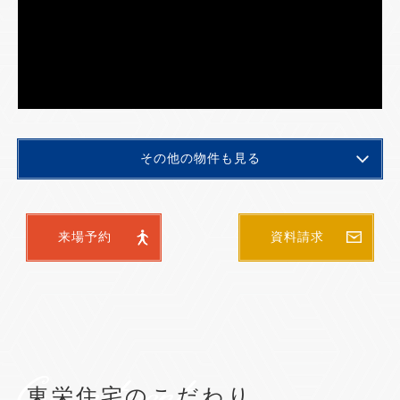
その他の物件も見る
来場予約
資料請求
Commitment
東栄住宅のこだわり