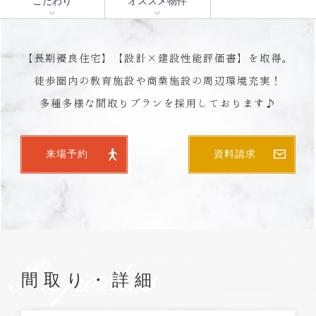
こだわり
オススメ物件
【長期優良住宅】【設計×建設性能評価書】を取得。
徒歩圏内の教育施設や商業施設の周辺環境充実！
多種多様な間取りプランを採用しております♪
来場予約
資料請求
Properties
間取り・詳細