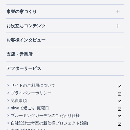
エリアから探す
東栄の家づくり
北海道・東北
長期優良住宅
お役立ちコンテンツ
北海道
宮城県
福島県
住宅性能評価書
関東
ご契約までの道のり
お客様インタビュー
茨城県
栃木県
群馬県
埼玉県
ブルーミングガーデンは地震につよい<地盤編>
現地見学ガイド
千葉県
東京都
神奈川県
支店・営業所
ブルーミングガーデンは地震につよい<建物編>
住宅にまつわるコラム
中部
室内空間を快適に保つ断熱性能
アフターサービス
ご紹介制度のご案内
山梨県
静岡県
愛知県
コストパフォーマンスに自信
関西
よくあるご質問
サイトのご利用について
充実のアフターサポート
滋賀県
京都府
大阪府
兵庫県
東栄INDEX（用語集）
プライバシーポリシー
奈良県
第三者評価によるお墨付き
免責事項
中国・四国
niwaで過ごす 庭曜日
家づくりのプロにも選ばれるブルーミングガーデン
岡山県
広島県
ブルーミングガーデンのこだわり仕様
住んでみるとじわじわ伝わる暮らしやすさへのこだわり
自社設計士考案の新仕様プロジェクト始動
九州・沖縄