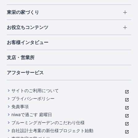
エリアから探す
東栄の家づくり
北海道・東北
長期優良住宅
お役立ちコンテンツ
北海道
宮城県
福島県
住宅性能評価書
関東
ご契約までの道のり
お客様インタビュー
茨城県
栃木県
群馬県
埼玉県
ブルーミングガーデンは地震につよい<地盤編>
現地見学ガイド
千葉県
東京都
神奈川県
支店・営業所
ブルーミングガーデンは地震につよい<建物編>
住宅にまつわるコラム
中部
室内空間を快適に保つ断熱性能
アフターサービス
ご紹介制度のご案内
山梨県
静岡県
愛知県
コストパフォーマンスに自信
関西
よくあるご質問
サイトのご利用について
充実のアフターサポート
滋賀県
京都府
大阪府
兵庫県
東栄INDEX（用語集）
プライバシーポリシー
奈良県
第三者評価によるお墨付き
免責事項
中国・四国
niwaで過ごす 庭曜日
家づくりのプロにも選ばれるブルーミングガーデン
岡山県
広島県
ブルーミングガーデンのこだわり仕様
住んでみるとじわじわ伝わる暮らしやすさへのこだわり
自社設計士考案の新仕様プロジェクト始動
九州・沖縄