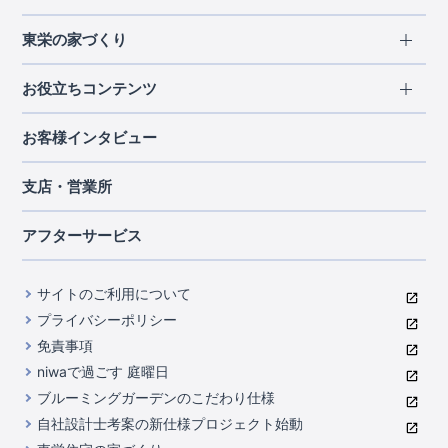
エリアから探す
東栄の家づくり
北海道・東北
長期優良住宅
お役立ちコンテンツ
北海道
宮城県
福島県
住宅性能評価書
関東
ご契約までの道のり
お客様インタビュー
茨城県
栃木県
群馬県
埼玉県
ブルーミングガーデンは地震につよい<地盤編>
現地見学ガイド
千葉県
東京都
神奈川県
支店・営業所
ブルーミングガーデンは地震につよい<建物編>
住宅にまつわるコラム
中部
室内空間を快適に保つ断熱性能
アフターサービス
ご紹介制度のご案内
山梨県
静岡県
愛知県
コストパフォーマンスに自信
関西
よくあるご質問
サイトのご利用について
充実のアフターサポート
滋賀県
京都府
大阪府
兵庫県
東栄INDEX（用語集）
プライバシーポリシー
奈良県
第三者評価によるお墨付き
免責事項
中国・四国
niwaで過ごす 庭曜日
家づくりのプロにも選ばれるブルーミングガーデン
岡山県
広島県
ブルーミングガーデンのこだわり仕様
住んでみるとじわじわ伝わる暮らしやすさへのこだわり
自社設計士考案の新仕様プロジェクト始動
九州・沖縄