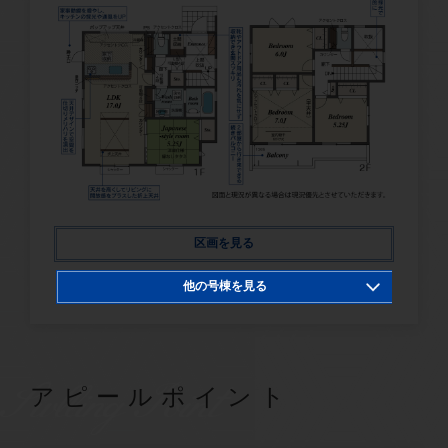
区画を見る
他の号棟を見る
1号棟
2号棟
4号棟
SwllingPoint
アピールポイント