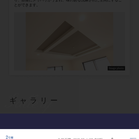
り、部屋にメリハリがうまれ、味のある洗練された空間にするこ
とができます。
Image photo
Gallery
ギャラリー