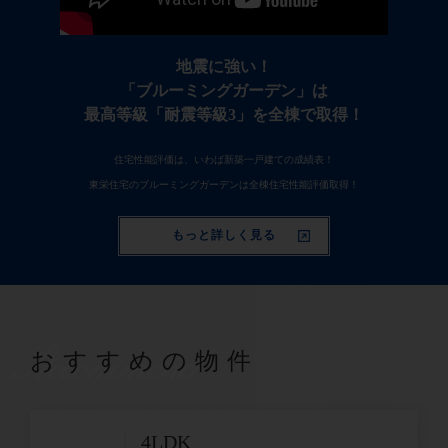
地震に強い！
「ブルーミングガーデン」は
最高等級「耐震等級3」を全棟で取得！
住宅性能評価は、いわば新築一戸建ての成績表！
東栄住宅のブルーミングガーデンは全棟住宅性能評価取得！
もっと詳しく見る
Recommend
おすすめの物件
4LDK