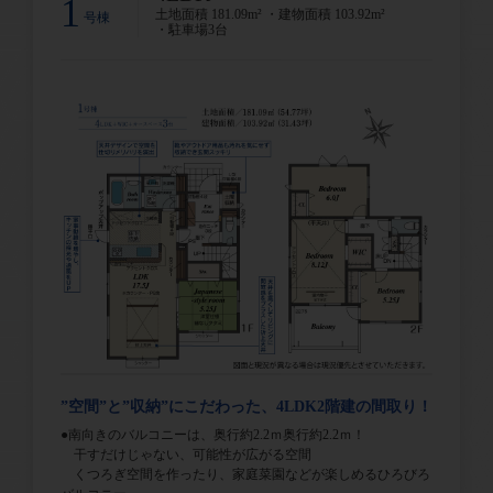
1
土地面積 181.09m² ・建物面積 103.92m²
号棟
・駐車場3台
”空間”と”収納”にこだわった、4LDK2階建の間取り！
●南向きのバルコニーは、奥行約2.2ｍ奥行約2.2ｍ！
干すだけじゃない、可能性が広がる空間
くつろぎ空間を作ったり、家庭菜園などが楽しめるひろびろ