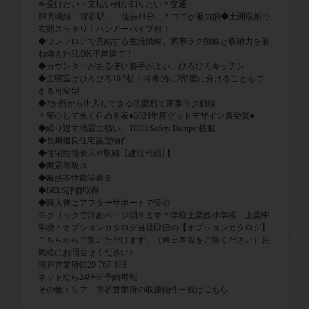
を受けたい・支払い例が知りたい＊交通
JR高崎線「深谷駅」 徒歩11分 ＊ココが魅力的◆土間収納で
玄関スッキリ！ハンガーパイプ付！
◆ワンフロアで完結する生活動線。家事ラク動線と収納力を兼
ね備えた3LDK平屋建て！
◆カウンターがある使い勝手がよい、ひろびろキッチン
◆主寝室はひろびろ10.5帖！将来的に2部屋に分けることもで
きる可変型
◆2か所から出入りできる洗面所で家事ラク動線
＊安心して永く住める家●2024年度グッドデザイン賞受賞●
◆繰り返す地震に強い、TOEI Safety Damper搭載
◆長期優良住宅認定物件
◆住宅性能表示W取得【建設+設計】
◆耐震等級３
◆断熱等性能等級５
◆BELS評価取得
◆購入後はアフターサポートで安心
※クリックで詳細ページ開きます＊学校上柴西小学校・上柴中
学校＊オプションカタログ当社取扱の【オプションカタログ】
こちらからご覧いただけます。（東日本版をご覧ください）お
気軽にお問合せください♪
熊谷営業所0120-767-108
ネットなら24時間予約可能