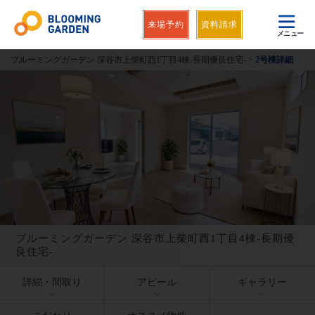
来場予約
資料請求
メニュー
ブルーミングガーデン 深谷市上柴町西1丁目4棟-長期優良住宅-
>
2号棟詳細
ブルーミングガーデン 深谷市上柴町西1丁目4棟-長期優
良住宅-
詳細・間取り
アピール
ギャラリー