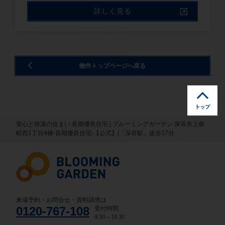
詳しく見る
物件トップページへ戻る
安心と快適の住まい 長期優良住宅 | ブルーミングガーデン 深谷市上柴
町西1丁目4棟-長期優良住宅-【公式】|「深谷駅」徒歩17分
来場予約・お問合せ・資料請求は
0120-767-108
受付時間
9:30～18:30