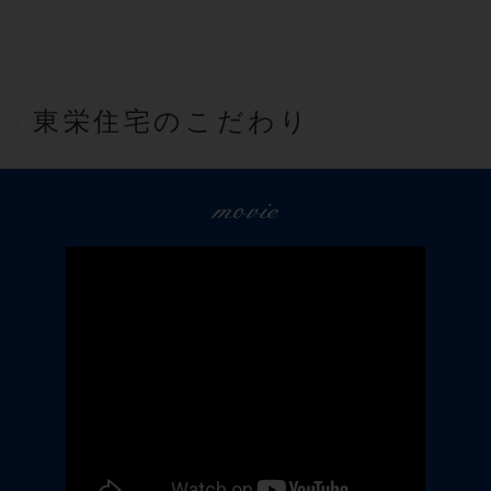
Commitment
東栄住宅のこだわり
movie