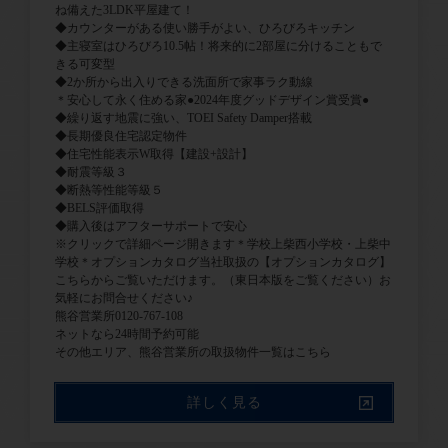
ね備えた3LDK平屋建て！
◆カウンターがある使い勝手がよい、ひろびろキッチン
◆主寝室はひろびろ10.5帖！将来的に2部屋に分けることもで
きる可変型
◆2か所から出入りできる洗面所で家事ラク動線
＊安心して永く住める家●2024年度グッドデザイン賞受賞●
◆繰り返す地震に強い、TOEI Safety Damper搭載
◆長期優良住宅認定物件
◆住宅性能表示W取得【建設+設計】
◆耐震等級３
◆断熱等性能等級５
◆BELS評価取得
◆購入後はアフターサポートで安心
※クリックで詳細ページ開きます＊学校上柴西小学校・上柴中
学校＊オプションカタログ当社取扱の【オプションカタログ】
こちらからご覧いただけます。（東日本版をご覧ください）お
気軽にお問合せください♪
熊谷営業所0120-767-108
ネットなら24時間予約可能
詳しく見る