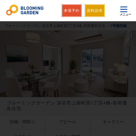
来場予約
資料請求
メニュー
ブルーミングガーデン 深谷市上柴町西1丁目4棟-長期優良住宅-
>
1号棟詳細
ブルーミングガーデン 深谷市上柴町西1丁目4棟-長期優
良住宅-
詳細・間取り
アピール
ギャラリー