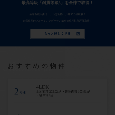
最高等級「耐震等級3」を全棟で取得！
住宅性能評価は、いわば新築一戸建ての成績表！
東栄住宅のブルーミングガーデンは全棟住宅性能評価取得！
もっと詳しく見る
Recommend
おすすめの物件
4LDK
2
土地面積 203.62m² ・建物面積 103.91m²
号棟
・駐車場3台