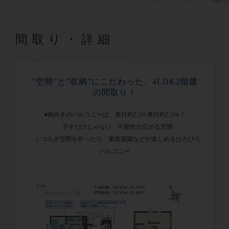
Properties
間取り・詳細
”空間”と”収納”にこだわった、4LDK2階建
の間取り！
●南向きのバルコニーは、奥行約2.2ｍ奥行約2.2ｍ！
干すだけじゃない、可能性が広がる空間
くつろぎ空間を作ったり、家庭菜園などが楽しめるひろびろ