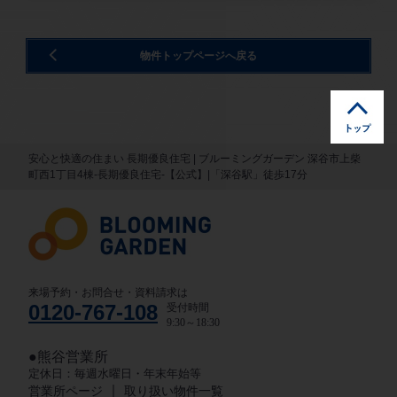
物件トップページへ戻る
安心と快適の住まい 長期優良住宅 | ブルーミングガーデン 深谷市上柴
町西1丁目4棟-長期優良住宅-【公式】|「深谷駅」徒歩17分
来場予約・お問合せ・資料請求は
0120-767-108
受付時間
9:30～18:30
●熊谷営業所
定休日：毎週水曜日・年末年始等
｜
営業所ページ
取り扱い物件一覧