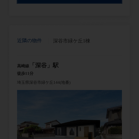
近隣の物件
深谷市緑ケ丘1棟
「深谷」駅
高崎線
徒歩11分
埼玉県深谷市緑ケ丘144(地番)