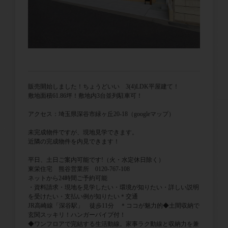
販売開始しました！ちょうどいい 3(4)LDK平屋建て！
敷地面積61.86坪！敷地内3台並列駐車可！
アクセス：埼玉県深谷市緑ヶ丘20-18（googleマップ）
未完成物件ですが、現地見学できます。
近隣の完成物件を内見できます！
平日、土日ご案内可能です!（火・水定休日除く）
東栄住宅 熊谷営業所 0120-767-108
ネットから24時間ご予約可能
・資料請求・現地を見学したい・環境が知りたい・詳しい説明
を受けたい・支払い例が知りたい＊交通
JR高崎線「深谷駅」 徒歩11分 ＊ココが魅力的◆土間収納で
玄関スッキリ！ハンガーパイプ付！
◆ワンフロアで完結する生活動線。家事ラク動線と収納力を兼