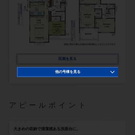
区画を見る
他の号棟を見る
1号棟
2号棟
4号棟
SwllingPoint
アピールポイント
大きめの収納で清潔感ある洗面台に。