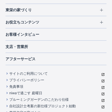
エリアから探す
東栄の家づくり
北海道・東北
長期優良住宅
お役立ちコンテンツ
北海道
宮城県
福島県
住宅性能評価書
関東
ご契約までの道のり
お客様インタビュー
茨城県
栃木県
群馬県
埼玉県
ブルーミングガーデンは地震につよい<地盤編>
現地見学ガイド
千葉県
東京都
神奈川県
支店・営業所
ブルーミングガーデンは地震につよい<建物編>
住宅にまつわるコラム
中部
室内空間を快適に保つ断熱性能
アフターサービス
ご紹介制度のご案内
山梨県
静岡県
愛知県
コストパフォーマンスに自信
関西
よくあるご質問
サイトのご利用について
充実のアフターサポート
滋賀県
京都府
大阪府
兵庫県
東栄INDEX（用語集）
プライバシーポリシー
奈良県
第三者評価によるお墨付き
免責事項
中国・四国
niwaで過ごす 庭曜日
家づくりのプロにも選ばれるブルーミングガーデン
岡山県
広島県
ブルーミングガーデンのこだわり仕様
住んでみるとじわじわ伝わる暮らしやすさへのこだわり
自社設計士考案の新仕様プロジェクト始動
九州・沖縄