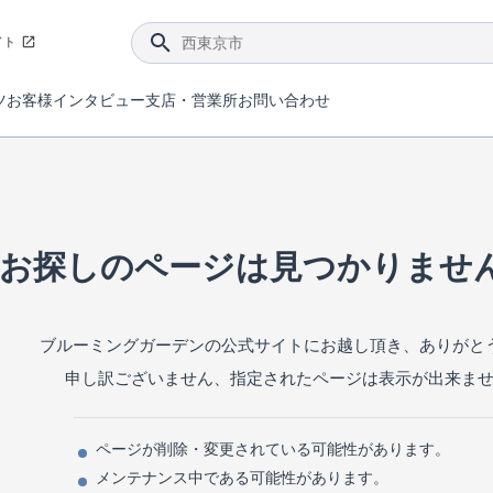
イト
ツ
お客様インタビュー
支店・営業所
お問い合わせ
てダメージを抑える制震技術。
4分野6項目で最高等級を取得！
ブルーミングガーデンは選ばれています。
件があったら行ってみよう！
ブルーミングガーデンは全棟で断熱等性能等級の「5」以上を標準取得しています。
東栄住宅では、地盤に特化した造成部門を社内に設置しお客様が安心して暮らせる土地をご提供するために、様々な取り組みを行っています。
声を大きくしてお伝えすることではないけど、実際に住んでみるとわかってくる。ブルーミングガーデンがこだわる「暮らしやすさ」を少しだけご紹介。
住宅にまつわるコラム。エリアから、キーワードから検索ができます。
室内空間を快適に保つ断熱性能
｢良い家を作って、きちんと手入れをして、長く大切に使う｣ことを目的とした、国が定めた7つの技術基準をクリ
ここまでやって低価格。コストパフォー
東栄住宅の特徴のひとつが自社一貫体制。土地の仕入れからお客様のご入居まで、東栄住宅のスタッフが携わっています。
東栄住宅の『分譲住宅』、『注文住宅』をご紹介いただくことでご紹介者様・ご成約いただいたお客様双方に特典をお贈りします。
お探しのページは見つかりませ
ブルーミングガーデンの公式サイトにお越し頂き、ありがと
申し訳ございません、指定されたページは表示が出来ま
ページが削除・変更されている可能性があります。
メンテナンス中である可能性があります。