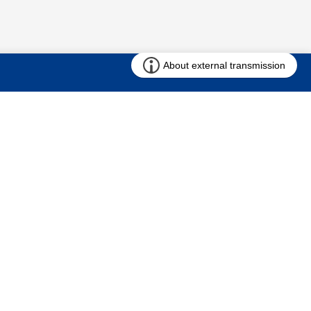
お問い合わせ
求む!! 建売用地
仲介会社様専用ページ