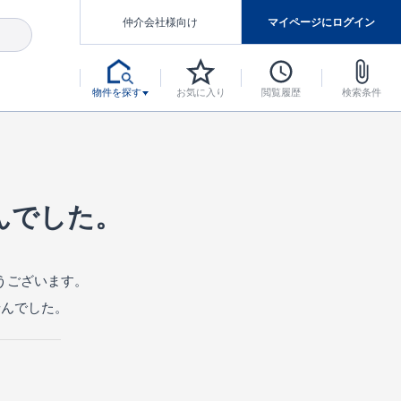
仲介会社様向け
マイページにログイン
物件を探す
お気に入り
閲覧履歴
検索条件
アした認定住宅です。
マンスには自信があります。
デザインテイストごとにサブブランドを開設し、意匠性の高い住宅を、よりわかりやすく、手の届きやすい形でご提案していきます。
東栄住宅では、お引渡し後最大10回の無料定期点検と最大60年間の品質保証を実施しています。
当サイトについて、ブルーミングガーデンシリーズに関して、東栄ホームサービス株式会社について。
デザインで、分譲住宅を変えていく。
んでした。
うございます。
せんでした。