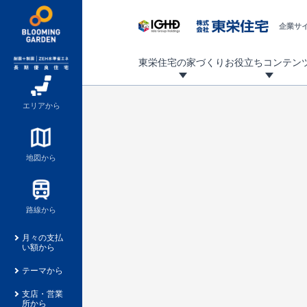
企業サ
東栄住宅の家づくり
お役立ちコンテン
地震に強い東栄住宅！ブルーミングガーデンは全棟住宅性能評価最高等級を取得！
「暮らしを豊かに」「帰ってきたくなる家」「お家時間を充実させたい」その想いから自社の設計士がお客様のニーズを反映した住み心地の良い新たな仕様を定期的にお届けしていきます。
設計から完成まで、国が定めた第三者機関が住宅性能を評価します
不動産（新築一戸建て・土地・条件付売地）購入は、各種手続きや見慣れない言葉などがたくさんあります。そんな不安もスッキリ解消！
東栄住宅に関する大切なキーワードの意味を一覧から見ることができます。
自社設計士考案の新仕様プロジェクト始動！
揺れに耐えるだけではなく、揺れ自体を低減し
ブルーミングガーデンは全棟住宅性能表示制度
家づくりのプロである業者さん、内情を知り尽くした東栄住宅の社員にも
現地見学するとメリットいっぱい！気になる物
家づくりのプロにも選ばれています
もっと暮らし快適プロジェクト
エリアから
地図から
路線から
月々の支払
い額から
テーマから
支店・営業
所から