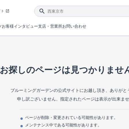
イト
ツ
お客様インタビュー
支店・営業所
お問い合わせ
てダメージを抑える制震技術。
4分野6項目で最高等級を取得！
ブルーミングガーデンは選ばれています。
件があったら行ってみよう！
ブルーミングガーデンは全棟で断熱等性能等級の「5」以上を標準取得しています。
東栄住宅では、地盤に特化した造成部門を社内に設置しお客様が安心して暮らせる土地をご提供するために、様々な取り組みを行っています。
声を大きくしてお伝えすることではないけど、実際に住んでみるとわかってくる。ブルーミングガーデンがこだわる「暮らしやすさ」を少しだけご紹介。
住宅にまつわるコラム。エリアから、キーワードから検索ができます。
室内空間を快適に保つ断熱性能
｢良い家を作って、きちんと手入れをして、長く大切に使う｣ことを目的とした、国が定めた7つの技術基準をクリ
ここまでやって低価格。コストパフォー
東栄住宅の特徴のひとつが自社一貫体制。土地の仕入れからお客様のご入居まで、東栄住宅のスタッフが携わっています。
東栄住宅の『分譲住宅』、『注文住宅』をご紹介いただくことでご紹介者様・ご成約いただいたお客様双方に特典をお贈りします。
お探しのページは見つかりませ
ブルーミングガーデンの公式サイトにお越し頂き、ありがと
申し訳ございません、指定されたページは表示が出来ま
ページが削除・変更されている可能性があります。
メンテナンス中である可能性があります。