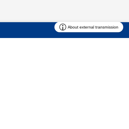
お問い合わせ
求む!! 建売用地
仲介会社様専用ページ