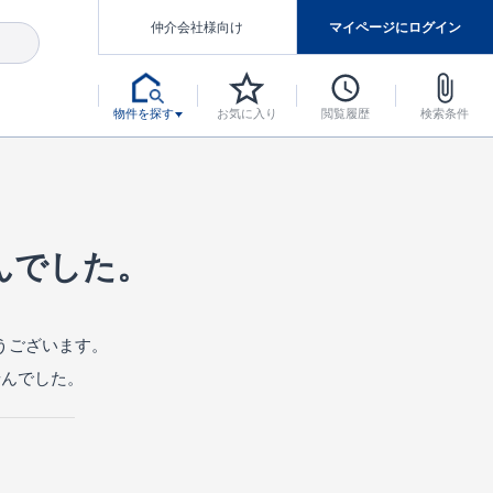
仲介会社様向け
マイページにログイン
物件を探す
お気に入り
閲覧履歴
検索条件
アした認定住宅です。
マンスには自信があります。
デザインテイストごとにサブブランドを開設し、意匠性の高い住宅を、よりわかりやすく、手の届きやすい形でご提案していきます。
東栄住宅では、お引渡し後最大10回の無料定期点検と最大60年間の品質保証を実施しています。
当サイトについて、ブルーミングガーデンシリーズに関して、東栄ホームサービス株式会社について。
デザインで、分譲住宅を変えていく。
んでした。
うございます。
せんでした。