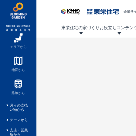
企業サ
東栄住宅の家づくり
お役立ちコンテン
地震に強い東栄住宅！ブルーミングガーデンは全棟住宅性能評価最高等級を取得！
「暮らしを豊かに」「帰ってきたくなる家」「お家時間を充実させたい」その想いから自社の設計士がお客様のニーズを反映した住み心地の良い新たな仕様を定期的にお届けしていきます。
設計から完成まで、国が定めた第三者機関が住宅性能を評価します
不動産（新築一戸建て・土地・条件付売地）購入は、各種手続きや見慣れない言葉などがたくさんあります。そんな不安もスッキリ解消！
東栄住宅に関する大切なキーワードの意味を一覧から見ることができます。
自社設計士考案の新仕様プロジェクト始動！
揺れに耐えるだけではなく、揺れ自体を低減し
ブルーミングガーデンは全棟住宅性能表示制度
家づくりのプロである業者さん、内情を知り尽くした東栄住宅の社員にも
現地見学するとメリットいっぱい！気になる物
家づくりのプロにも選ばれています
もっと暮らし快適プロジェクト
エリアから
地図から
路線から
月々の支払
い額から
テーマから
支店・営業
所から